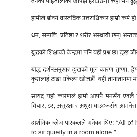
बनेका पाइतालाका छापझैँ हराउँछन्। केही भने ढुङ्ग
हामीले बोक्ने वास्तविक उत्तराधिकार हाम्रो कर्म हो
धन, सम्पत्ति, प्रतिष्ठा र शरीर अस्थायी छन्। अन्तत
बुद्धको शिक्षाको केन्द्रमा पनि यही प्रश्न छ। दु
बौद्ध दर्शनअनुसार दुःखको मूल कारण तृष्णा, द्वेष
कुरालाई टाढा धकेल्न खोज्छौँ। यही तानातानमा म
सायद यही कारणले हामी आफ्नै मनसँग एक्लै बस
विचार, डर, असुरक्षा र अधुरा घाउहरूसँग आमनेसामन
दार्शनिक ब्लेज पास्कलले भनेका थिए: “Al
to sit quietly in a room alone.”