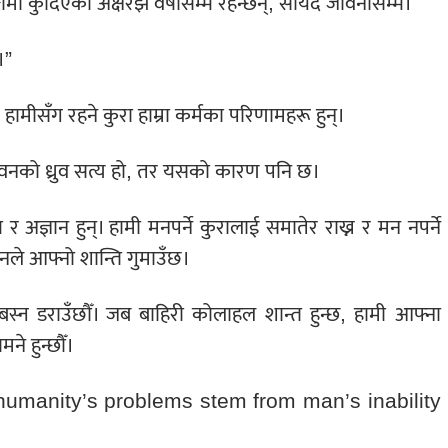
ामा कुँदिएका अक्षरझैँ वर्षौँसम्म रहन्छन्, सायद जीवनौँसम्म।
।”
ः हामीसँग रहने कुरा हाम्रा कर्मका परिणामहरू हुन्।
ःख जीवनको ध्रुव सत्य हो, तर यसको कारण पनि छ।
 र अज्ञान हुन्। हामी मनपर्ने कुरालाई समातेर राख्न र मन नपर्ने
नले आफ्नो शान्ति गुमाउँछ।
्न डराउँछौँ। जब बाहिरी कोलाहल शान्त हुन्छ, हामी आफ्ना
े हुन्छौँ।
l of humanity’s problems stem from man’s inability