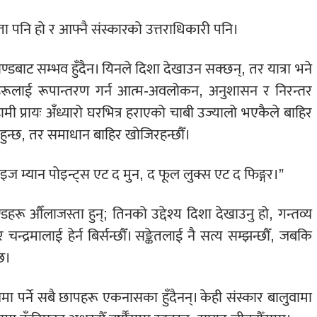
 पनि हो र आफ्नै संस्कारको उत्तराधिकारी पनि।
काण्डबाट सम्भव हुँदैन। यिनले दिशा देखाउन सक्छन्, तर यात्रा भने
कारहरूलाई रूपान्तरण गर्न आत्म-अवलोकन, अनुशासन र निरन्तर
ी प्रायः अँध्यारो घरभित्र हराएको चाबी उज्यालो भएकैले बाहिर
र हुन्छ, तर समाधान बाहिर खोजिरहन्छौँ।
वाइज म्यान पोइन्ट्स एट द मुन, द फूल लुक्स एट द फिङ्गर।”
्डहरू औँलाजस्ता हुन्; तिनको उद्देश्य दिशा देखाउनु हो, गन्तव्य
चन्द्रमालाई हेर्न बिर्सन्छौँ। सङ्केतलाई नै सत्य सम्झन्छौँ, जबकि
्छ।
नमा पर्ने सबै छापहरू एकनासका हुँदैनन्। केही संस्कार बालुवामा