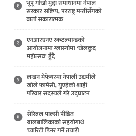
भूपू गोर्खा मुद्दा समाधानमा नेपाल
१
सरकार सक्रिय, परराष्ट्र मन्त्रीसँगको
वार्ता सकारात्मक
एनआरएनए स्कटल्यान्डको
२
आयोजनामा ग्लास्गोमा ‘खेलकुद
महोत्सव’ हुँदै
लन्डन मेफेयरमा नेपाली उद्यमीले
३
खोले फार्मेसी, युएईको शाही
परिवार सदस्यले गरे उद्घाटन
सेरिब्रल पाल्सी पीडित
४
बालबालिकाको सहयोगार्थ
च्यारिटी डिनर गर्ने तयारी