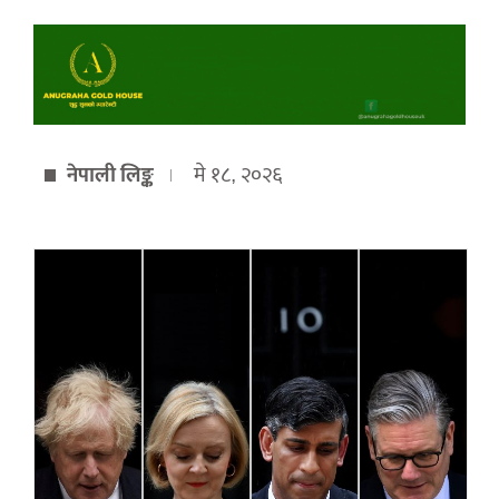
नेपाली लिङ्क
मे १८, २०२६