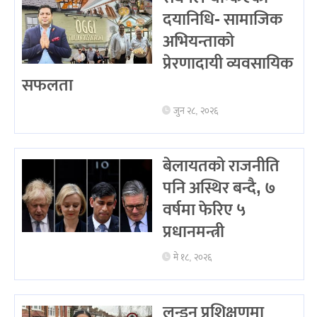
दयानिधि- सामाजिक
अभियन्ताको
प्रेरणादायी व्यवसायिक
सफलता
जुन २८, २०२६
बेलायतको राजनीति
पनि अस्थिर बन्दै, ७
वर्षमा फेरिए ५
प्रधानमन्त्री
मे १८, २०२६
लन्डन प्रशिक्षणमा