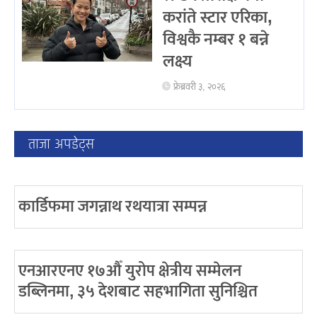
करांते स्टार एरिका,
विश्वकै नम्बर १ बन्ने
लक्ष्य
फ्रेब्रवरी ३, २०२६
ताजा अपडेट्स
कार्डिफमा जगन्नाथ रथयात्रा सम्पन्न
एनआरएनए १७औँ युरोप क्षेत्रीय सम्मेलन
डब्लिनमा, ३५ देशबाट सहभागिता सुनिश्चित