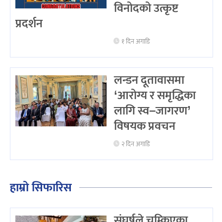
विनोदको उत्कृष्ट
प्रदर्शन
१ दिन अगाडि
लन्डन दूतावासमा
‘आरोग्य र समृद्धिका
लागि स्व–जागरण’
विषयक प्रवचन
२ दिन अगाडि
हाम्रो सिफारिस
संघर्षले चम्किएका