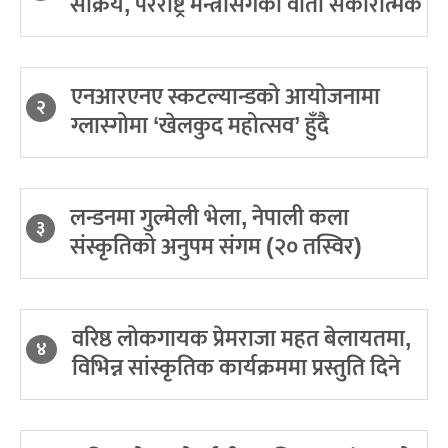
सक्रिय, परराष्ट्र मन्त्रीसँगको वार्ता सकारात्मक
एनआरएनए स्कटल्यान्डको आयोजनामा
२
ग्लास्गोमा ‘खेलकुद महोत्सव’ हुँदै
लन्डनमा गुल्मेली भेला, नेपाली कला
३
संस्कृतिको अनुपम संगम (२० तस्विर)
वरिष्ठ लोकगायक प्रेमराजा महत बेलायतमा,
४
विभिन्न सांस्कृतिक कार्यक्रममा प्रस्तुति दिने