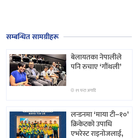
सम्बन्धित सामग्रीहरू
बेलायतका नेपालीले
पनि रुचाए ‘गौंथली’
१९ घन्टा अगाडि
लन्डनमा ‘माया टी–१०’
क्रिकेटको उपाधि
एभरेस्ट राइनोजलाई,