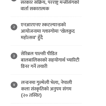
सरकार सक्रिय, परराष्ट्र मन्त्रीसँगको
वार्ता सकारात्मक
एनआरएनए स्कटल्यान्डको
२
आयोजनामा ग्लास्गोमा ‘खेलकुद
महोत्सव’ हुँदै
सेरिब्रल पाल्सी पीडित
३
बालबालिकाको सहयोगार्थ च्यारिटी
डिनर गर्ने तयारी
लन्डनमा गुल्मेली भेला, नेपाली
४
कला संस्कृतिको अनुपम संगम
(२० तस्विर)