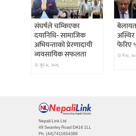
संघर्षले चम्किएका
बेलायत
दयानिधि- सामाजिक
अस्थिर 
अभियन्ताको प्रेरणादायी
फेरिए ५ 
व्यवसायिक सफलता
मे १८, २०
जुन २८, २०२६
Nepali Link Ltd
49 Swanley Road DA16 1LL
Ph: (44)7411654388