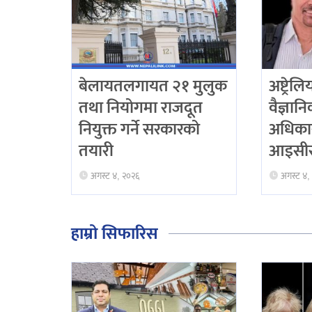
बेलायतलगायत २१ मुलुक
अष्ट्रेल
तथा नियोगमा राजदूत
वैज्ञान
नियुक्त गर्ने सरकारको
अधिका
तयारी
आइसीस
अगस्ट ४, २०२६
अगस्ट ४,
हाम्रो सिफारिस