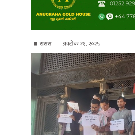
रासस
अक्टोबर ११, २०२५