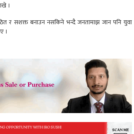
ाखे ।
सङ्गठित र सशक्त बनाउन नसकिने भन्दै जनतामाझ जान पनि युवा
िए ।