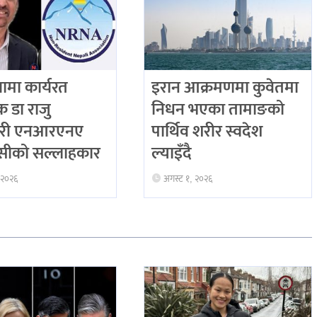
ियामा कार्यरत
इरान आक्रमणमा कुवेतमा
िक डा राजु
निधन भएका तामाङको
री एनआरएनए
पार्थिव शरीर स्वदेश
ीको सल्लाहकार
ल्याइँदै
 २०२६
अगस्ट १, २०२६