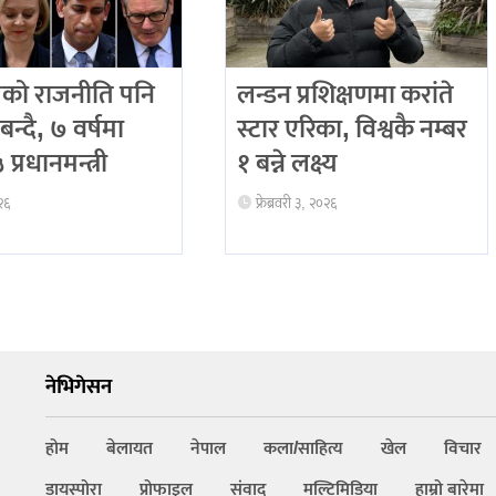
को राजनीति पनि
लन्डन प्रशिक्षणमा करांते
बन्दै, ७ वर्षमा
स्टार एरिका, विश्वकै नम्बर
प्रधानमन्त्री
१ बन्ने लक्ष्य
२६
फ्रेब्रवरी ३, २०२६
नेभिगेसन
होम
बेलायत
नेपाल
कला/साहित्य
खेल
विचार
डायस्पोरा
प्रोफाइल
संवाद
मल्टिमिडिया
हाम्रो बारेमा