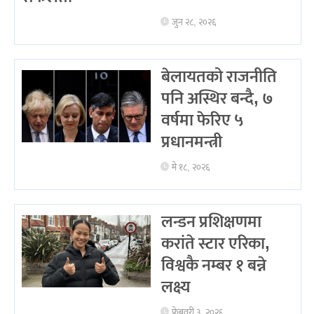
जुन २८, २०२६
बेलायतको राजनीति
पनि अस्थिर बन्दै, ७
वर्षमा फेरिए ५
प्रधानमन्त्री
मे १८, २०२६
लन्डन प्रशिक्षणमा
करांते स्टार एरिका,
विश्वकै नम्बर १ बन्ने
लक्ष्य
फ्रेब्रवरी ३, २०२६