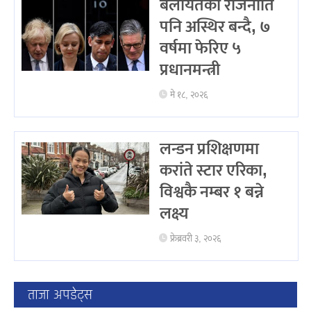
बेलायतको राजनीति
पनि अस्थिर बन्दै, ७
वर्षमा फेरिए ५
प्रधानमन्त्री
मे १८, २०२६
लन्डन प्रशिक्षणमा
करांते स्टार एरिका,
विश्वकै नम्बर १ बन्ने
लक्ष्य
फ्रेब्रवरी ३, २०२६
ताजा अपडेट्स