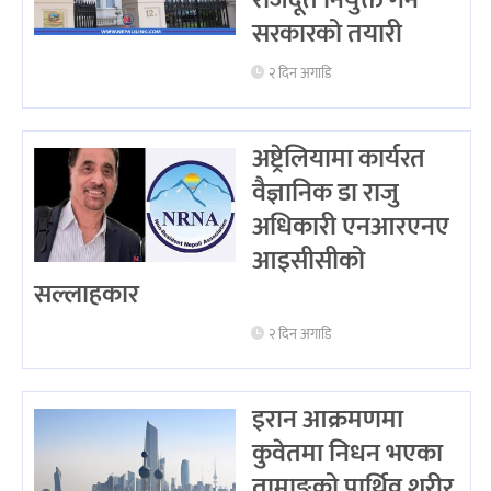
राजदूत नियुक्त गर्ने
सरकारको तयारी
२ दिन अगाडि
अष्ट्रेलियामा कार्यरत
वैज्ञानिक डा राजु
अधिकारी एनआरएनए
आइसीसीको
सल्लाहकार
२ दिन अगाडि
इरान आक्रमणमा
कुवेतमा निधन भएका
तामाङको पार्थिव शरीर