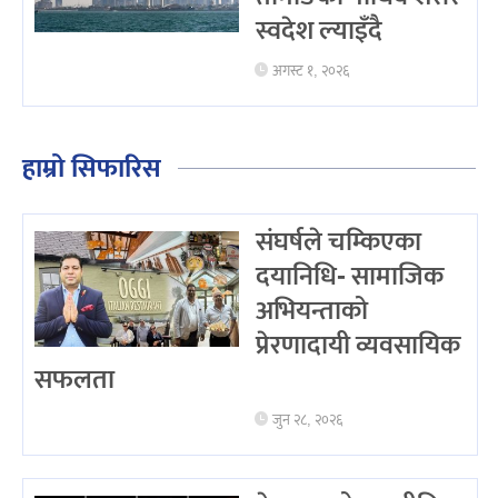
स्वदेश ल्याइँदै
अगस्ट १, २०२६
हाम्रो सिफारिस
संघर्षले चम्किएका
दयानिधि- सामाजिक
अभियन्ताको
प्रेरणादायी व्यवसायिक
सफलता
जुन २८, २०२६