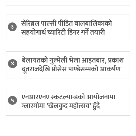
सेरिब्रल पाल्सी पीडित बालबालिकाको
३
सहयोगार्थ च्यारिटी डिनर गर्ने तयारी
बेलायतको गुल्मेली भेला आइतबार, प्रकाश
४
दूतराजदेखि प्रोसेस पाण्डेसम्मको आकर्षण
एनआरएनए स्कटल्यान्डको आयोजनामा
५
ग्लास्गोमा ‘खेलकुद महोत्सव’ हुँदै