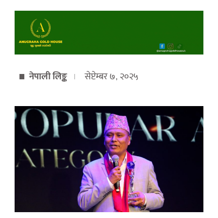
नेपाली लिङ्क
सेप्टेम्बर ७, २०२५