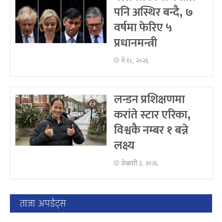
पनि अस्थिर बन्दै, ७
वर्षमा फेरिए ५
प्रधानमन्त्री
मे १८, २०२६
लन्डन प्रशिक्षणमा
करांते स्टार एरिका,
विश्वकै नम्बर १ बन्ने
लक्ष्य
फ्रेब्रवरी ३, २०२६
ताजा अपडेट्स