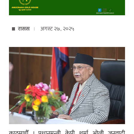
रासस
अगस्ट २७, २०२५
काठमाडौँ । प्रधानमन्त्री केपी शर्मा ओली जनवादी