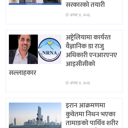
सरकारको तयारी
अगस्ट ४, २०२६
अष्ट्रेलियामा कार्यरत
वैज्ञानिक डा राजु
अधिकारी एनआरएनए
आइसीसीको
सल्लाहकार
अगस्ट ४, २०२६
इरान आक्रमणमा
कुवेतमा निधन भएका
तामाङको पार्थिव शरीर