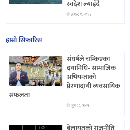
स्वदेश ल्याइँदै
अगस्ट १, २०२६
हाम्रो सिफारिस
संघर्षले चम्किएका
दयानिधि- सामाजिक
अभियन्ताको
प्रेरणादायी व्यवसायिक
सफलता
जुन २८, २०२६
बेलायतको राजनीति