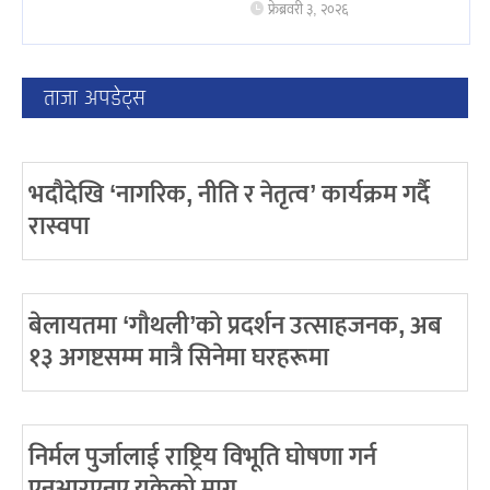
फ्रेब्रवरी ३, २०२६
ताजा अपडेट्स
भदौदेखि ‘नागरिक, नीति र नेतृत्व’ कार्यक्रम गर्दै
रास्वपा
बेलायतमा ‘गौथली’को प्रदर्शन उत्साहजनक, अब
१३ अगष्टसम्म मात्रै सिनेमा घरहरूमा
निर्मल पुर्जालाई राष्ट्रिय विभूति घोषणा गर्न
एनआरएनए यूकेको माग