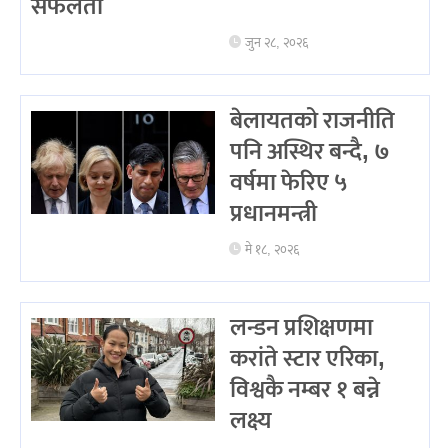
सफलता
जुन २८, २०२६
बेलायतको राजनीति
पनि अस्थिर बन्दै, ७
वर्षमा फेरिए ५
प्रधानमन्त्री
मे १८, २०२६
लन्डन प्रशिक्षणमा
करांते स्टार एरिका,
विश्वकै नम्बर १ बन्ने
लक्ष्य