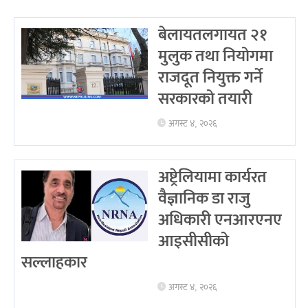
बेलायतलगायत २१
मुलुक तथा नियोगमा
राजदूत नियुक्त गर्ने
सरकारको तयारी
अगस्ट ४, २०२६
अष्ट्रेलियामा कार्यरत
वैज्ञानिक डा राजु
अधिकारी एनआरएनए
आइसीसीको
सल्लाहकार
अगस्ट ४, २०२६