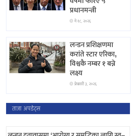
वर्षमा फेरिए ५
प्रधानमन्त्री
मे १८, २०२६
लन्डन प्रशिक्षणमा
करांते स्टार एरिका,
विश्वकै नम्बर १ बन्ने
लक्ष्य
फ्रेब्रवरी ३, २०२६
ताजा अपडेट्स
लन्डन दूतावासमा ‘आरोग्य र समृद्धिका लागि स्व–