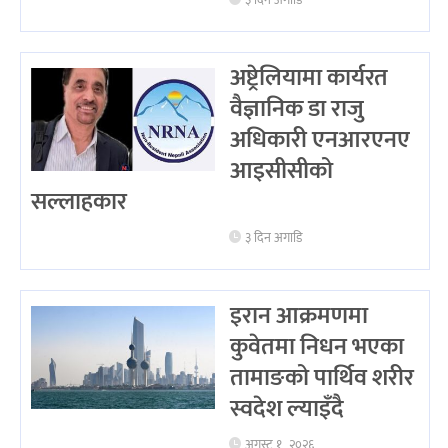
३ दिन अगाडि
अष्ट्रेलियामा कार्यरत
वैज्ञानिक डा राजु
अधिकारी एनआरएनए
आइसीसीको
सल्लाहकार
३ दिन अगाडि
इरान आक्रमणमा
कुवेतमा निधन भएका
तामाङको पार्थिव शरीर
स्वदेश ल्याइँदै
अगस्ट १, २०२६