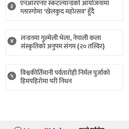
एनआरएनए स्कटल्यान्डको आयोजनामा
३
ग्लास्गोमा ‘खेलकुद महोत्सव’ हुँदै
लन्डनमा गुल्मेली भेला, नेपाली कला
४
संस्कृतिको अनुपम संगम (२० तस्विर)
विश्वकीर्तिमानी पर्वतारोही निर्मल पुर्जाको
५
हिमपहिरोमा परी निधन