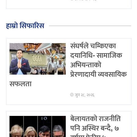
हाम्रो सिफारिस
संघर्षले चम्किएका
दयानिधि- सामाजिक
अभियन्ताको
प्रेरणादायी व्यवसायिक
सफलता
जुन २८, २०२६
बेलायतको राजनीति
पनि अस्थिर बन्दै, ७