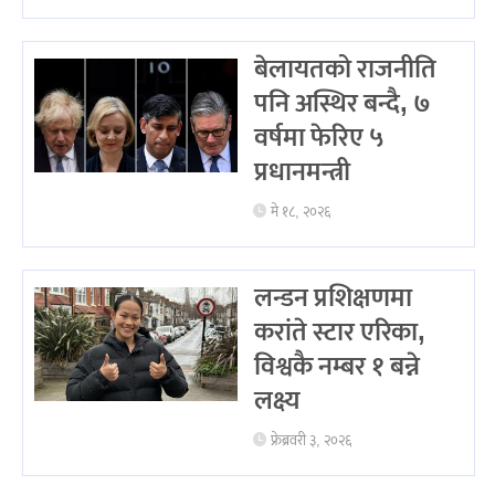
बेलायतको राजनीति
पनि अस्थिर बन्दै, ७
वर्षमा फेरिए ५
प्रधानमन्त्री
मे १८, २०२६
लन्डन प्रशिक्षणमा
करांते स्टार एरिका,
विश्वकै नम्बर १ बन्ने
लक्ष्य
फ्रेब्रवरी ३, २०२६