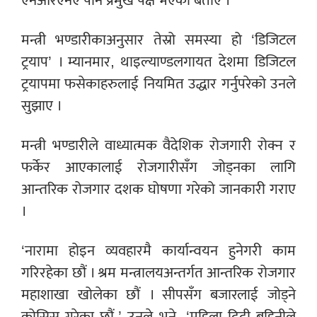
एनआरएनए पनि प्रमुख पक्ष भएको बताए ।
मन्त्री भण्डारीकाअनुसार तेस्रो समस्या हो ‘डिजिटल
ट्रयाप’ । म्यानमार, थाइल्याण्डलगायत देशमा डिजिटल
ट्रयापमा फसेकाहरुलाई नियमित उद्धार गर्नुपरेको उनले
सुझाए ।
मन्त्री भण्डारीले वाध्यात्मक वैदेशिक रोजगारी रोक्न र
फर्केर आएकालाई रोजगारीसँग जोड्नका लागि
आन्तरिक रोजगार दशक घोषणा गरेको जानकारी गराए
।
‘नारामा होइन व्यवहारमै कार्यान्वयन हुनेगरी काम
गरिरहेका छौं । श्रम मन्त्रालयअन्तर्गत आन्तरिक रोजगार
महाशाखा खोलेका छौं । सीपसँग बजारलाई जोड्ने
कोसिस गरेका छौं,’ उनले भने, ‘महिला दिदी बहिनीले