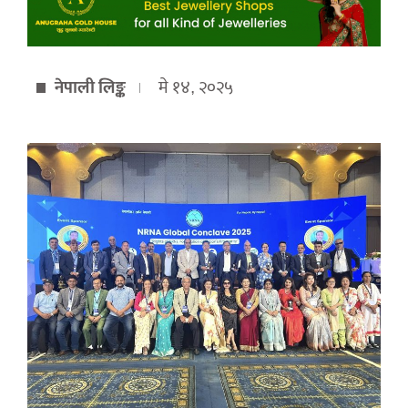
नेपाली लिङ्क
मे १४, २०२५