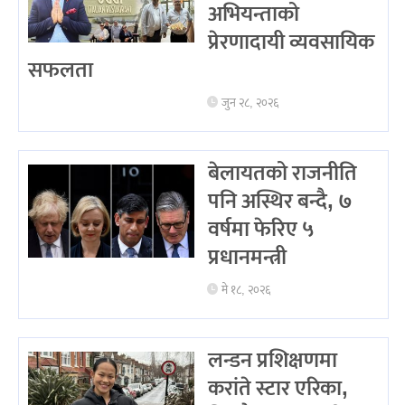
अभियन्ताको
प्रेरणादायी व्यवसायिक
सफलता
जुन २८, २०२६
बेलायतको राजनीति
पनि अस्थिर बन्दै, ७
वर्षमा फेरिए ५
प्रधानमन्त्री
मे १८, २०२६
लन्डन प्रशिक्षणमा
करांते स्टार एरिका,