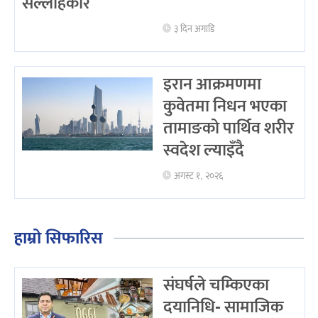
सल्लाहकार
३ दिन अगाडि
इरान आक्रमणमा
कुवेतमा निधन भएका
तामाङको पार्थिव शरीर
स्वदेश ल्याइँदै
अगस्ट १, २०२६
हाम्रो सिफारिस
संघर्षले चम्किएका
दयानिधि- सामाजिक