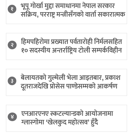
भूपू गोर्खा मुद्दा समाधानमा नेपाल सरकार
१
सक्रिय, परराष्ट्र मन्त्रीसँगको वार्ता सकारात्मक
हिमपहिरोमा प्रख्यात पर्वतारोही निर्मलसहित
२
१० सदस्यीय अन्तर्राष्ट्रिय टोली सम्पर्कविहीन
बेलायतको गुल्मेली भेला आइतबार, प्रकाश
३
दूतराजदेखि प्रोसेस पाण्डेसम्मको आकर्षण
एनआरएनए स्कटल्यान्डको आयोजनामा
४
ग्लास्गोमा ‘खेलकुद महोत्सव’ हुँदै