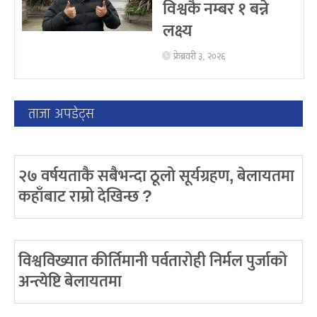
विश्वकै नम्बर १ बन्ने
लक्ष्य
फ्रेब्रवरी ३, २०२६
ताजा अपडेट्स
२७ वर्षयताकै सबैभन्दा ठूलो सूर्यग्रहण, बेलायतमा
कहाँबाट राम्रो देखिन्छ ?
विश्वविख्यात कीर्तिमानी पर्वतारोही निर्मल पुर्जाको
अन्त्येष्टि बेलायतमा