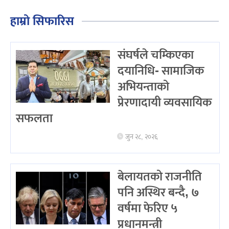
हाम्रो सिफारिस
संघर्षले चम्किएका
दयानिधि- सामाजिक
अभियन्ताको
प्रेरणादायी व्यवसायिक
सफलता
जुन २८, २०२६
बेलायतको राजनीति
पनि अस्थिर बन्दै, ७
वर्षमा फेरिए ५
प्रधानमन्त्री