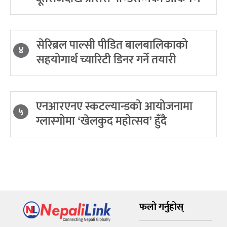
सेरिब्रल पाल्सी पीडित बालबालिकाको
४
सहयोगार्थ च्यारिटी डिनर गर्ने तयारी
एनआरएनए स्कटल्यान्डको आयोजनामा
५
ग्लास्गोमा ‘खेलकुद महोत्सव’ हुँदै
फलो गर्नुहोस्