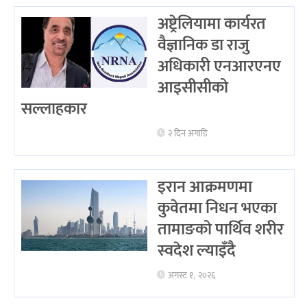
अष्ट्रेलियामा कार्यरत
वैज्ञानिक डा राजु
अधिकारी एनआरएनए
आइसीसीको
सल्लाहकार
२ दिन अगाडि
इरान आक्रमणमा
कुवेतमा निधन भएका
तामाङको पार्थिव शरीर
स्वदेश ल्याइँदै
अगस्ट १, २०२६