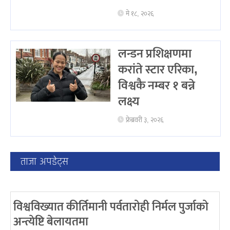
मे १८, २०२६
लन्डन प्रशिक्षणमा
करांते स्टार एरिका,
विश्वकै नम्बर १ बन्ने
लक्ष्य
फ्रेब्रवरी ३, २०२६
ताजा अपडेट्स
विश्वविख्यात कीर्तिमानी पर्वतारोही निर्मल पुर्जाको
अन्त्येष्टि बेलायतमा