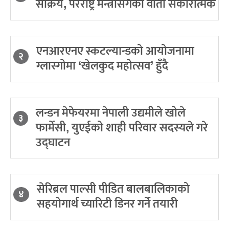
सक्रिय, परराष्ट्र मन्त्रीसँगको वार्ता सकारात्मक
एनआरएनए स्कटल्यान्डको आयोजनामा
२
ग्लास्गोमा ‘खेलकुद महोत्सव’ हुँदै
लन्डन मेफेयरमा नेपाली उद्यमीले खोले
३
फार्मेसी, युएईको शाही परिवार सदस्यले गरे
उद्घाटन
सेरिब्रल पाल्सी पीडित बालबालिकाको
४
सहयोगार्थ च्यारिटी डिनर गर्ने तयारी