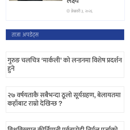
लक्ष्य
फ्रेब्रवरी ३, २०२६
ताजा अपडेट्स
गुरुङ चलचित्र ‘मार्कली’ को लन्डनमा विशेष प्रदर्शन
हुने
२७ वर्षयताकै सबैभन्दा ठूलो सूर्यग्रहण, बेलायतमा
कहाँबाट राम्रो देखिन्छ ?
विश्वविख्यात कीर्तिमानी पर्वतारोही निर्मल पुर्जाको