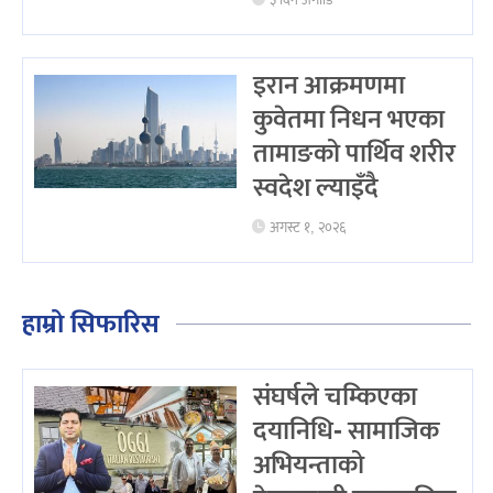
३ दिन अगाडि
इरान आक्रमणमा
कुवेतमा निधन भएका
तामाङको पार्थिव शरीर
स्वदेश ल्याइँदै
अगस्ट १, २०२६
हाम्रो सिफारिस
संघर्षले चम्किएका
दयानिधि- सामाजिक
अभियन्ताको