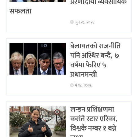
प्रेरणादायी व्यवसायिक
सफलता
जुन २८, २०२६
बेलायतको राजनीति
पनि अस्थिर बन्दै, ७
वर्षमा फेरिए ५
प्रधानमन्त्री
मे १८, २०२६
लन्डन प्रशिक्षणमा
करांते स्टार एरिका,
विश्वकै नम्बर १ बन्ने