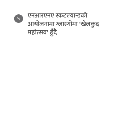
एनआरएनए स्कटल्यान्डको
५
आयोजनामा ग्लास्गोमा ‘खेलकुद
महोत्सव’ हुँदै