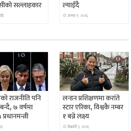
ीको सल्लाहकार
ल्याइँदै
ाडि
अगस्ट १, २०२६
को राजनीति पनि
लन्डन प्रशिक्षणमा करांते
बन्दै, ७ वर्षमा
स्टार एरिका, विश्वकै नम्बर
प्रधानमन्त्री
१ बन्ने लक्ष्य
२६
फ्रेब्रवरी ३, २०२६