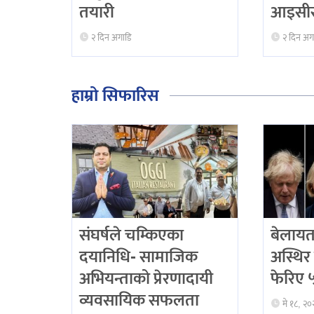
तयारी
आइसीस
२ दिन अगाडि
२ दिन अग
हाम्रो सिफारिस
संघर्षले चम्किएका
बेलायत
दयानिधि- सामाजिक
अस्थिर 
अभियन्ताको प्रेरणादायी
फेरिए ५ 
व्यवसायिक सफलता
मे १८, २०