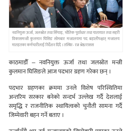
नवनियुक्त ऊर्जा, जलस्रोत तथा सिँचाइ, भौतिक पूर्वाधार तथा यातायात तथा सहरी
विकासमन्त्री कुलमान घिसिङ सोमबार मन्त्रालयमा पद बहालीपश्चात् मन्त्रालय
मातहतका कर्मचारीलाई निर्देशन दिंदै । तस्बिर- रत्न श्रेष्ठ/रासस
काठमाडौँ – नवनियुक्त ऊर्जा तथा जलस्रोत मन्त्री
कुलमान घिसिङले आज पदभार ग्रहण गरेका छन् ।
पदभार ग्रहणका क्रममा उनले विशेष परिस्थितिमा
अन्तरिम सरकार बनेको सन्दर्भ उल्लेख गर्दै देशलाई
समृद्धि र राजनीतिक स्थायित्वको चुनौती सामना गर्दै
जिम्मेवारी बहन गर्ने बताए ।