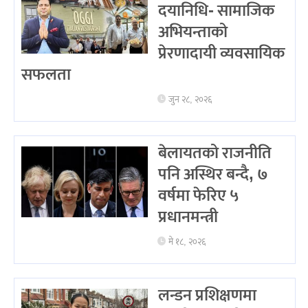
दयानिधि- सामाजिक
अभियन्ताको
प्रेरणादायी व्यवसायिक
सफलता
जुन २८, २०२६
बेलायतको राजनीति
पनि अस्थिर बन्दै, ७
वर्षमा फेरिए ५
प्रधानमन्त्री
मे १८, २०२६
लन्डन प्रशिक्षणमा