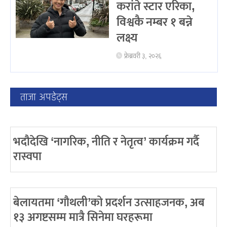
करांते स्टार एरिका,
विश्वकै नम्बर १ बन्ने
लक्ष्य
फ्रेब्रवरी ३, २०२६
ताजा अपडेट्स
भदौदेखि ‘नागरिक, नीति र नेतृत्व’ कार्यक्रम गर्दै
रास्वपा
बेलायतमा ‘गौथली’को प्रदर्शन उत्साहजनक, अब
१३ अगष्टसम्म मात्रै सिनेमा घरहरूमा