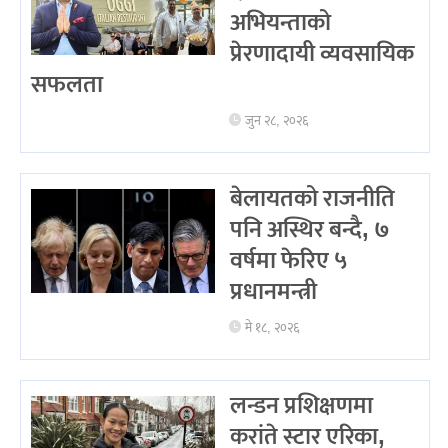
अभियन्ताको
प्रेरणादायी व्यवसायिक
सफलता
जुन २८, २०२६
बेलायतको राजनीति
पनि अस्थिर बन्दै, ७
वर्षमा फेरिए ५
प्रधानमन्त्री
मे १८, २०२६
लन्डन प्रशिक्षणमा
करांते स्टार एरिका,