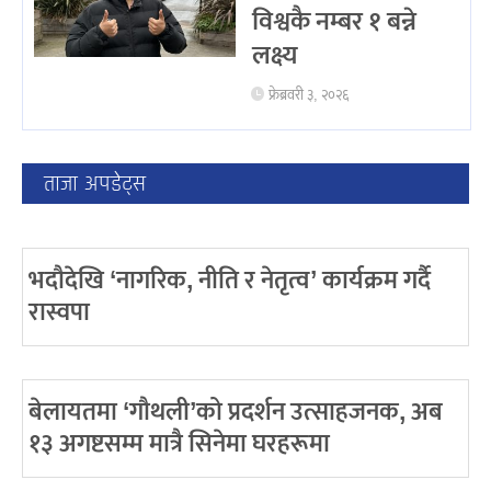
विश्वकै नम्बर १ बन्ने
लक्ष्य
फ्रेब्रवरी ३, २०२६
ताजा अपडेट्स
भदौदेखि ‘नागरिक, नीति र नेतृत्व’ कार्यक्रम गर्दै
रास्वपा
बेलायतमा ‘गौथली’को प्रदर्शन उत्साहजनक, अब
१३ अगष्टसम्म मात्रै सिनेमा घरहरूमा