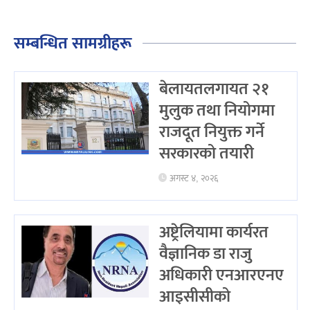
सम्बन्धित सामग्रीहरू
बेलायतलगायत २१
मुलुक तथा नियोगमा
राजदूत नियुक्त गर्ने
सरकारको तयारी
अगस्ट ४, २०२६
अष्ट्रेलियामा कार्यरत
वैज्ञानिक डा राजु
अधिकारी एनआरएनए
आइसीसीको