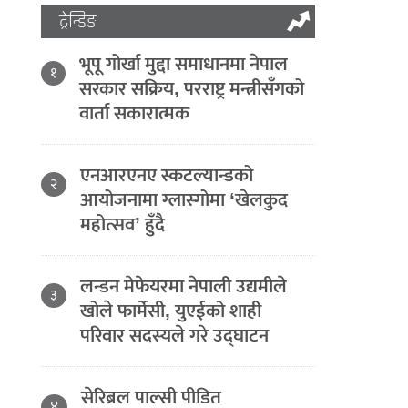
ट्रेन्डिङ
भूपू गोर्खा मुद्दा समाधानमा नेपाल
१
सरकार सक्रिय, परराष्ट्र मन्त्रीसँगको
वार्ता सकारात्मक
एनआरएनए स्कटल्यान्डको
२
आयोजनामा ग्लास्गोमा ‘खेलकुद
महोत्सव’ हुँदै
लन्डन मेफेयरमा नेपाली उद्यमीले
३
खोले फार्मेसी, युएईको शाही
परिवार सदस्यले गरे उद्घाटन
सेरिब्रल पाल्सी पीडित
४