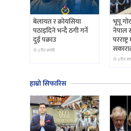
बेलायत र क्रोयसिया
भूपू गो
पठाइदिने भन्दै ठगी गर्ने
नेपाल 
दुई पक्राउ
परराष्ट्र
सकारा
३ दिन अगाडि
३ दिन अग
हाम्रो सिफारिस