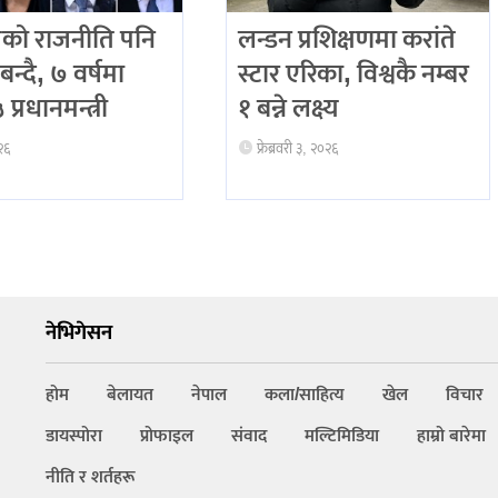
को राजनीति पनि
लन्डन प्रशिक्षणमा करांते
बन्दै, ७ वर्षमा
स्टार एरिका, विश्वकै नम्बर
प्रधानमन्त्री
१ बन्ने लक्ष्य
२६
फ्रेब्रवरी ३, २०२६
नेभिगेसन
होम
बेलायत
नेपाल
कला/साहित्य
खेल
विचार
डायस्पोरा
प्रोफाइल
संवाद
मल्टिमिडिया
हाम्रो बारेमा
नीति र शर्तहरू