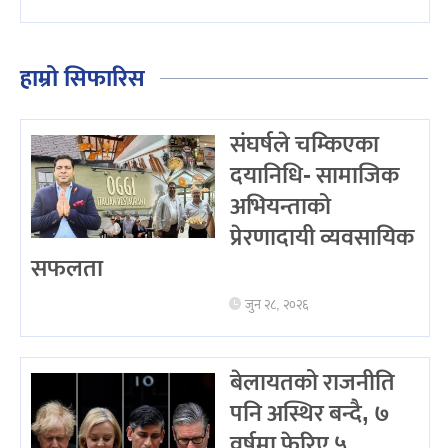
हाम्रो सिफारिस
संघर्षले चम्किएका
दयानिधि- सामाजिक
अभियन्ताको
प्रेरणादायी व्यवसायिक
सफलता
जुन २८, २०२६
बेलायतको राजनीति
पनि अस्थिर बन्दै, ७
वर्षमा फेरिए ५