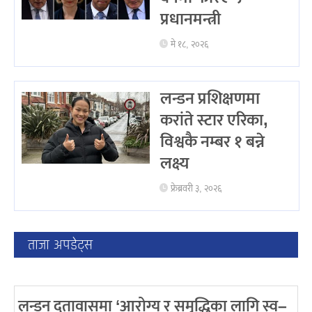
प्रधानमन्त्री
मे १८, २०२६
लन्डन प्रशिक्षणमा
करांते स्टार एरिका,
विश्वकै नम्बर १ बन्ने
लक्ष्य
फ्रेब्रवरी ३, २०२६
ताजा अपडेट्स
लन्डन दूतावासमा ‘आरोग्य र समृद्धिका लागि स्व–