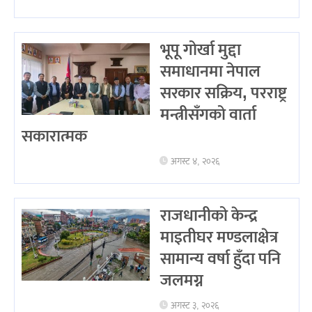
भूपू गोर्खा मुद्दा
समाधानमा नेपाल
सरकार सक्रिय, परराष्ट्र
मन्त्रीसँगको वार्ता
सकारात्मक
अगस्ट ४, २०२६
राजधानीको केन्द्र
माइतीघर मण्डलाक्षेत्र
सामान्य वर्षा हुँदा पनि
जलमग्न
अगस्ट ३, २०२६