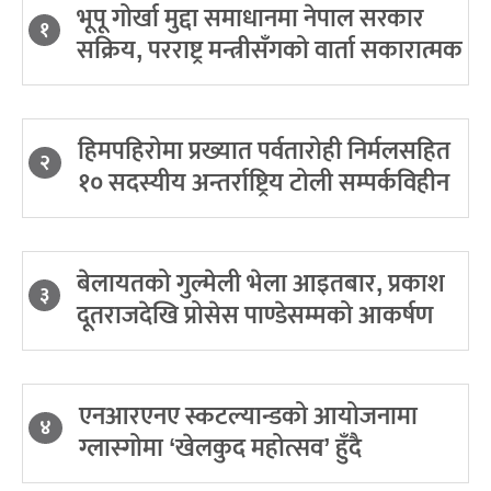
भूपू गोर्खा मुद्दा समाधानमा नेपाल सरकार
१
सक्रिय, परराष्ट्र मन्त्रीसँगको वार्ता सकारात्मक
हिमपहिरोमा प्रख्यात पर्वतारोही निर्मलसहित
२
१० सदस्यीय अन्तर्राष्ट्रिय टोली सम्पर्कविहीन
बेलायतको गुल्मेली भेला आइतबार, प्रकाश
३
दूतराजदेखि प्रोसेस पाण्डेसम्मको आकर्षण
एनआरएनए स्कटल्यान्डको आयोजनामा
४
ग्लास्गोमा ‘खेलकुद महोत्सव’ हुँदै