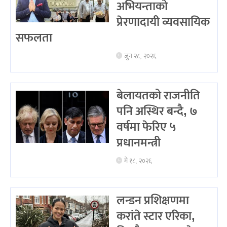
अभियन्ताको
प्रेरणादायी व्यवसायिक
सफलता
जुन २८, २०२६
बेलायतको राजनीति
पनि अस्थिर बन्दै, ७
वर्षमा फेरिए ५
प्रधानमन्त्री
मे १८, २०२६
लन्डन प्रशिक्षणमा
करांते स्टार एरिका,