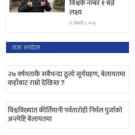
विश्वकै नम्बर १ बन्ने
लक्ष्य
फ्रेब्रवरी ३, २०२६
ताजा अपडेट्स
२७ वर्षयताकै सबैभन्दा ठूलो सूर्यग्रहण, बेलायतमा
कहाँबाट राम्रो देखिन्छ ?
विश्वविख्यात कीर्तिमानी पर्वतारोही निर्मल पुर्जाको
अन्त्येष्टि बेलायतमा