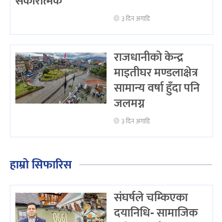
सकारात्मक
३ दिन अगाडि
राजधानीको केन्द्र
माइतीघर मण्डलाक्षेत्र
सामान्य वर्षा हुँदा पनि
जलमग्न
३ दिन अगाडि
हाम्रो सिफारिस
संघर्षले चम्किएका
दयानिधि- सामाजिक