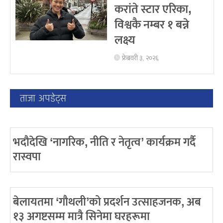
करांते स्टार एरिका,
विश्वकै नम्बर १ बन्ने
लक्ष्य
फ्रेब्रवरी ३, २०२६
ताजा अपडेट्स
भदौदेखि ‘नागरिक, नीति र नेतृत्व’ कार्यक्रम गर्दै
रास्वपा
बेलायतमा ‘गौथली’को प्रदर्शन उत्साहजनक, अब
१३ अगष्टसम्म मात्रै सिनेमा घरहरूमा