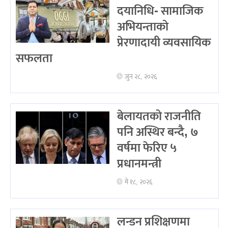
दयानिधि- सामाजिक
अभियन्ताको
प्रेरणादायी व्यवसायिक
सफलता
जुन २८, २०२६
बेलायतको राजनीति
पनि अस्थिर बन्दै, ७
वर्षमा फेरिए ५
प्रधानमन्त्री
मे १८, २०२६
लन्डन प्रशिक्षणमा