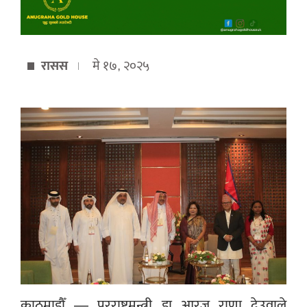
रासस
मे १७, २०२५
काठमाडौँ — परराष्ट्रमन्त्री डा आरजु राणा देउवाले