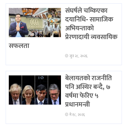
संघर्षले चम्किएका
दयानिधि- सामाजिक
अभियन्ताको
प्रेरणादायी व्यवसायिक
सफलता
जुन २८, २०२६
बेलायतको राजनीति
पनि अस्थिर बन्दै, ७
वर्षमा फेरिए ५
प्रधानमन्त्री
मे १८, २०२६