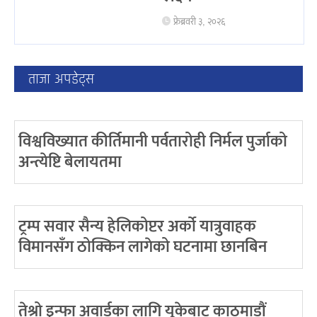
फ्रेब्रवरी ३, २०२६
ताजा अपडेट्स
विश्वविख्यात कीर्तिमानी पर्वतारोही निर्मल पुर्जाको
अन्त्येष्टि बेलायतमा
ट्रम्प सवार सैन्य हेलिकोप्टर अर्को यात्रुवाहक
विमानसँग ठोक्किन लागेको घटनामा छानबिन
तेश्रो इन्फा अवार्डका लागि यूकेबाट काठमाडौं