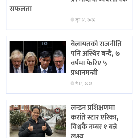
सफलता
जुन २८, २०२६
बेलायतको राजनीति
पनि अस्थिर बन्दै, ७
वर्षमा फेरिए ५
प्रधानमन्त्री
मे १८, २०२६
लन्डन प्रशिक्षणमा
करांते स्टार एरिका,
विश्वकै नम्बर १ बन्ने
लक्ष्य