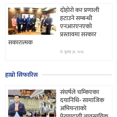
दोहोरो कर प्रणाली
हटाउने सम्बन्धी
एनआरएनएको
प्रस्तावमा सरकार
सकारात्मक
जुलाइ ३१, २०२६
हाम्रो सिफारिस
संघर्षले चम्किएका
दयानिधि- सामाजिक
अभियन्ताको
प्रेरणादायी व्यवसायिक