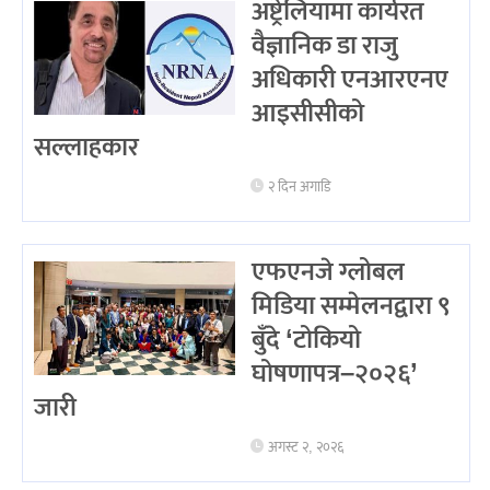
अष्ट्रेलियामा कार्यरत
वैज्ञानिक डा राजु
अधिकारी एनआरएनए
आइसीसीको
सल्लाहकार
२ दिन अगाडि
एफएनजे ग्लोबल
मिडिया सम्मेलनद्वारा ९
बुँदे ‘टोकियो
घोषणापत्र–२०२६’
जारी
अगस्ट २, २०२६