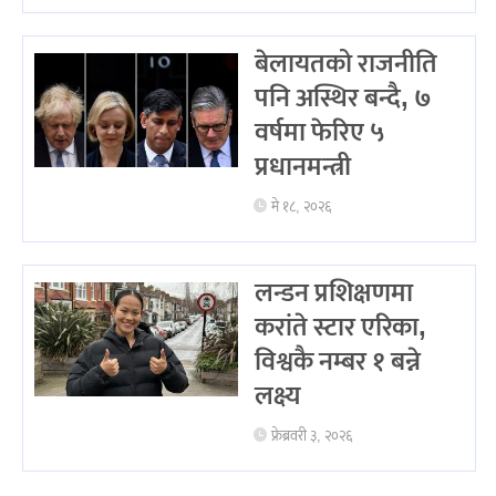
बेलायतको राजनीति
पनि अस्थिर बन्दै, ७
वर्षमा फेरिए ५
प्रधानमन्त्री
मे १८, २०२६
लन्डन प्रशिक्षणमा
करांते स्टार एरिका,
विश्वकै नम्बर १ बन्ने
लक्ष्य
फ्रेब्रवरी ३, २०२६