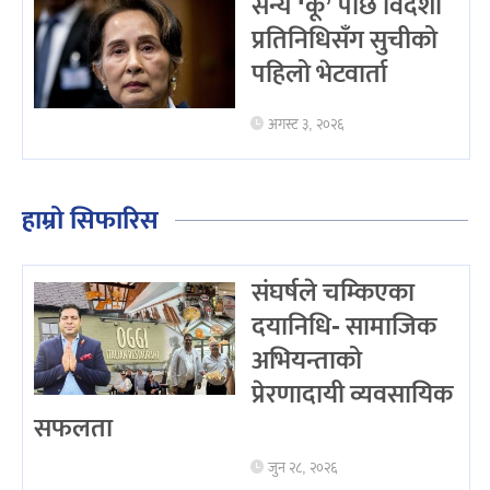
सैन्य ‘कू’ पछि विदेशी
प्रतिनिधिसँग सुचीको
पहिलो भेटवार्ता
अगस्ट ३, २०२६
हाम्रो सिफारिस
संघर्षले चम्किएका
दयानिधि- सामाजिक
अभियन्ताको
प्रेरणादायी व्यवसायिक
सफलता
जुन २८, २०२६