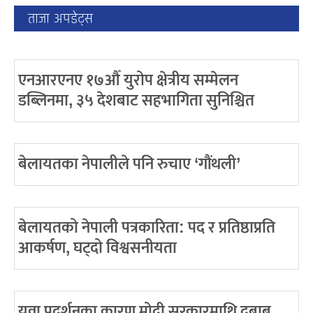
ताजा अपडेट्स
एनआरएनए १७औँ युरोप क्षेत्रीय सम्मेलन
डब्लिनमा, ३५ देशबाट सहभागिता सुनिश्चित
बेलायतका नेपालीले पनि रुचाए ‘गौंथली’
बेलायतको नेपाली पत्रकारिता: पद र प्रतिष्ठाप्रति
आकर्षण, घट्दो विश्वसनीयता
युवा प्रदर्शनका कारण मोदी सरकारमाथि दबाब