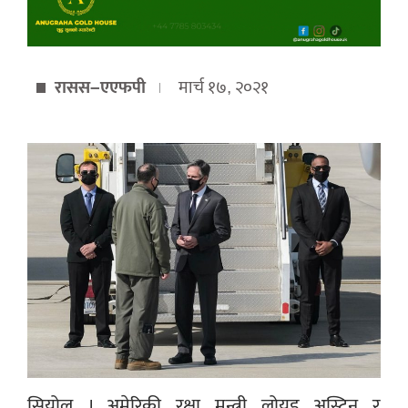
रासस–एएफपी
मार्च १७, २०२१
सियोल । अमेरिकी रक्षा मन्त्री लोयड अस्टिन र