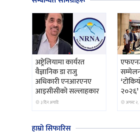
सम्बन्धित सामग्रीहरू
अष्ट्रेलियामा कार्यरत
एफएनजे
वैज्ञानिक डा राजु
सम्मेलनद
अधिकारी एनआरएनए
‘टोकिय
आइसीसीको सल्लाहकार
२०२६’ 
३ दिन अगाडि
अगस्ट २,
हाम्रो सिफारिस