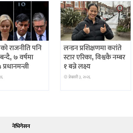
को राजनीति पनि
लन्डन प्रशिक्षणमा करांते
बन्दै, ७ वर्षमा
स्टार एरिका, विश्वकै नम्बर
प्रधानमन्त्री
१ बन्ने लक्ष्य
२६
फ्रेब्रवरी ३, २०२६
नेभिगेसन