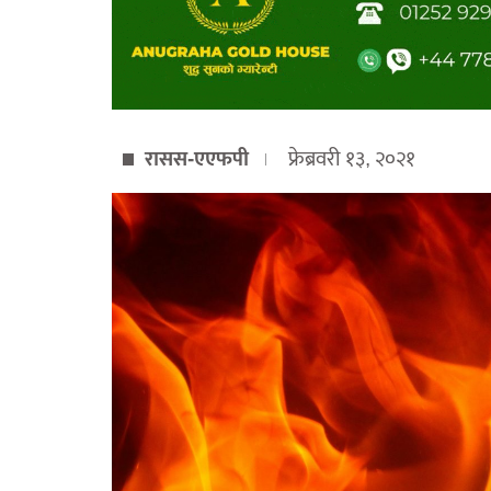
रासस-एएफपी
फ्रेब्रवरी १३, २०२१