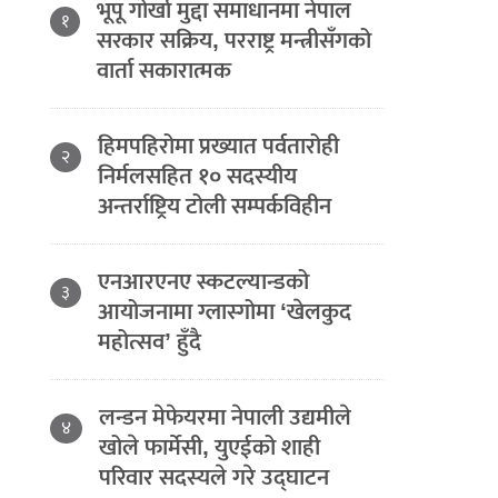
भूपू गोर्खा मुद्दा समाधानमा नेपाल
१
सरकार सक्रिय, परराष्ट्र मन्त्रीसँगको
वार्ता सकारात्मक
हिमपहिरोमा प्रख्यात पर्वतारोही
२
निर्मलसहित १० सदस्यीय
अन्तर्राष्ट्रिय टोली सम्पर्कविहीन
एनआरएनए स्कटल्यान्डको
३
आयोजनामा ग्लास्गोमा ‘खेलकुद
महोत्सव’ हुँदै
लन्डन मेफेयरमा नेपाली उद्यमीले
४
खोले फार्मेसी, युएईको शाही
परिवार सदस्यले गरे उद्घाटन