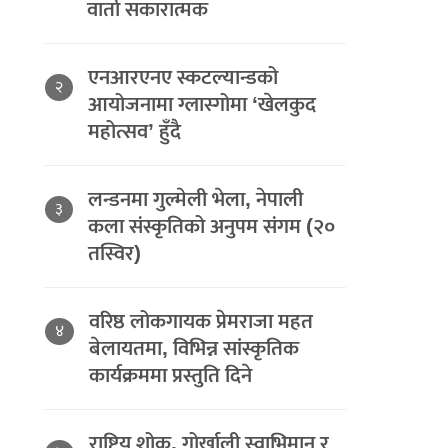
वार्ता सकारात्मक
एनआरएनए स्कटल्यान्डको
२
आयोजनामा ग्लास्गोमा ‘खेलकुद
महोत्सव’ हुँदै
लन्डनमा गुल्मेली भेला, नेपाली
३
कला संस्कृतिको अनुपम संगम (२०
तस्विर)
वरिष्ठ लोकगायक प्रेमराजा महत
४
बेलायतमा, विभिन्न सांस्कृतिक
कार्यक्रममा प्रस्तुति दिने
राष्ट्रिय शोक, गोर्खाली स्वाभिमान र