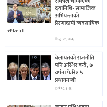
संघर्षले चम्किएका
दयानिधि- सामाजिक
अभियन्ताको
प्रेरणादायी व्यवसायिक
सफलता
जुन २८, २०२६
बेलायतको राजनीति
पनि अस्थिर बन्दै, ७
वर्षमा फेरिए ५
प्रधानमन्त्री
मे १८, २०२६