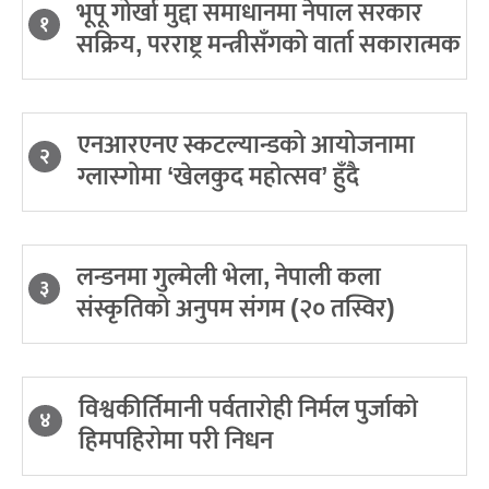
भूपू गोर्खा मुद्दा समाधानमा नेपाल सरकार
१
सक्रिय, परराष्ट्र मन्त्रीसँगको वार्ता सकारात्मक
एनआरएनए स्कटल्यान्डको आयोजनामा
२
ग्लास्गोमा ‘खेलकुद महोत्सव’ हुँदै
लन्डनमा गुल्मेली भेला, नेपाली कला
३
संस्कृतिको अनुपम संगम (२० तस्विर)
विश्वकीर्तिमानी पर्वतारोही निर्मल पुर्जाको
४
हिमपहिरोमा परी निधन