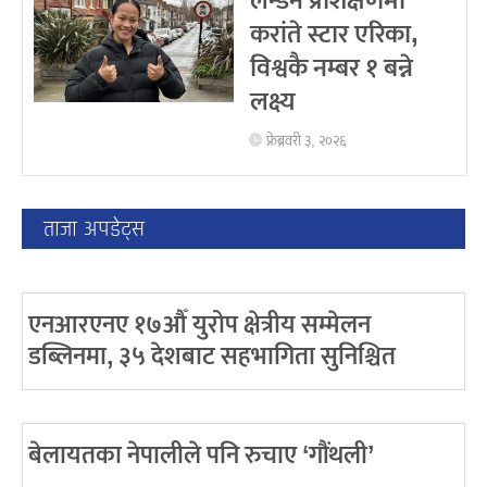
लन्डन प्रशिक्षणमा
करांते स्टार एरिका,
विश्वकै नम्बर १ बन्ने
लक्ष्य
फ्रेब्रवरी ३, २०२६
ताजा अपडेट्स
एनआरएनए १७औँ युरोप क्षेत्रीय सम्मेलन
डब्लिनमा, ३५ देशबाट सहभागिता सुनिश्चित
बेलायतका नेपालीले पनि रुचाए ‘गौंथली’