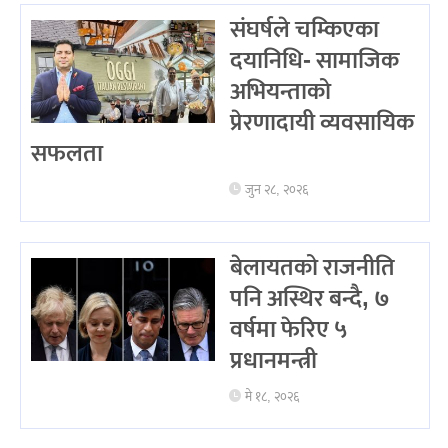
संघर्षले चम्किएका
दयानिधि- सामाजिक
अभियन्ताको
प्रेरणादायी व्यवसायिक
सफलता
जुन २८, २०२६
बेलायतको राजनीति
पनि अस्थिर बन्दै, ७
वर्षमा फेरिए ५
प्रधानमन्त्री
मे १८, २०२६