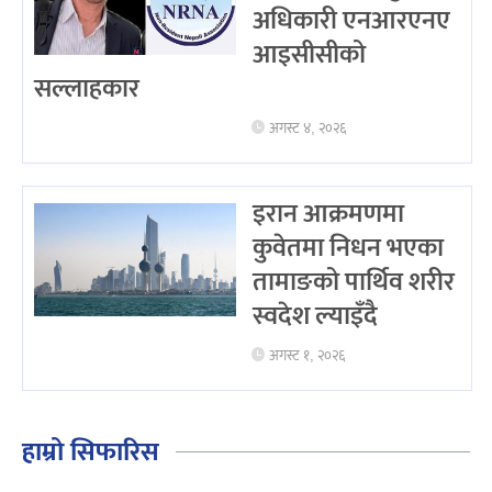
अधिकारी एनआरएनए
आइसीसीको
सल्लाहकार
अगस्ट ४, २०२६
इरान आक्रमणमा
कुवेतमा निधन भएका
तामाङको पार्थिव शरीर
स्वदेश ल्याइँदै
अगस्ट १, २०२६
हाम्रो सिफारिस