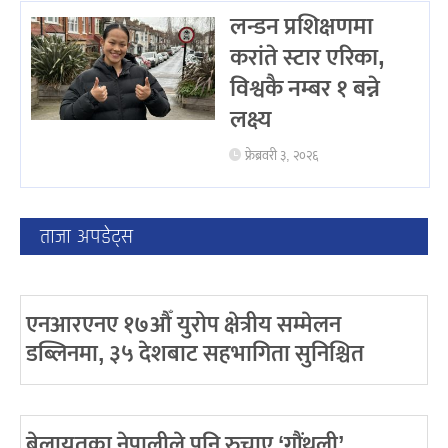
लन्डन प्रशिक्षणमा
करांते स्टार एरिका,
विश्वकै नम्बर १ बन्ने
लक्ष्य
फ्रेब्रवरी ३, २०२६
ताजा अपडेट्स
एनआरएनए १७औँ युरोप क्षेत्रीय सम्मेलन
डब्लिनमा, ३५ देशबाट सहभागिता सुनिश्चित
बेलायतका नेपालीले पनि रुचाए ‘गौंथली’