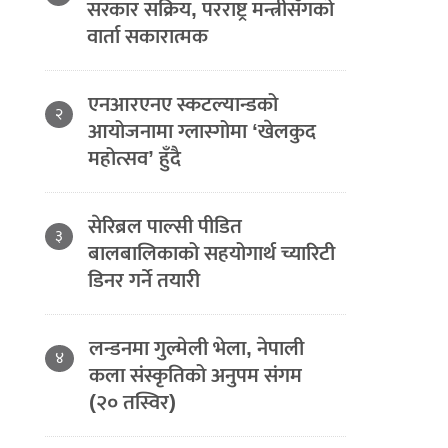
सरकार सक्रिय, परराष्ट्र मन्त्रीसँगको
वार्ता सकारात्मक
एनआरएनए स्कटल्यान्डको
२
आयोजनामा ग्लास्गोमा ‘खेलकुद
महोत्सव’ हुँदै
सेरिब्रल पाल्सी पीडित
३
बालबालिकाको सहयोगार्थ च्यारिटी
डिनर गर्ने तयारी
लन्डनमा गुल्मेली भेला, नेपाली
४
कला संस्कृतिको अनुपम संगम
(२० तस्विर)