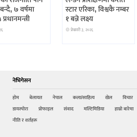
को राजनीति पनि
लन्डन प्रशिक्षणमा करांते
बन्दै, ७ वर्षमा
स्टार एरिका, विश्वकै नम्बर
प्रधानमन्त्री
१ बन्ने लक्ष्य
२६
फ्रेब्रवरी ३, २०२६
नेभिगेसन
होम
बेलायत
नेपाल
कला/साहित्य
खेल
विचार
डायस्पोरा
प्रोफाइल
संवाद
मल्टिमिडिया
हाम्रो बारेमा
नीति र शर्तहरू