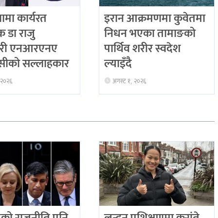
ियामा कार्यरत
इरान आक्रमणमा कुवेतमा
िक डा राजु
निधन भएका तामाङको
री एनआरएनए
पार्थिव शरीर स्वदेश
ीको सल्लाहकार
ल्याइँदै
 २०२६
अगस्ट १, २०२६