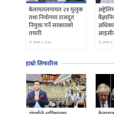
बेलायतलगायत २१ मुलुक
अष्ट्रेल
तथा नियोगमा राजदूत
वैज्ञान
नियुक्त गर्ने सरकारको
अधिका
तयारी
आइसीस
अगस्ट ४, २०२६
अगस्ट ४,
हाम्रो सिफारिस