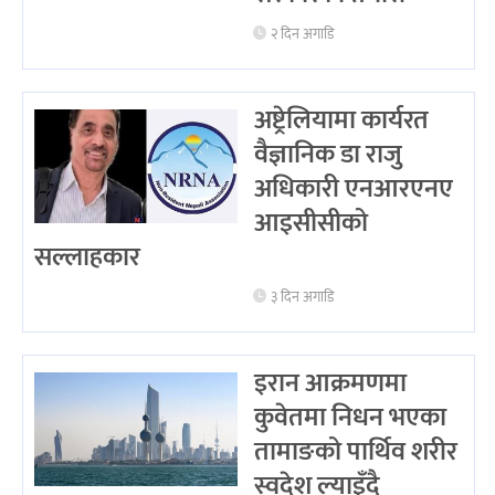
२ दिन अगाडि
अष्ट्रेलियामा कार्यरत
वैज्ञानिक डा राजु
अधिकारी एनआरएनए
आइसीसीको
सल्लाहकार
३ दिन अगाडि
इरान आक्रमणमा
कुवेतमा निधन भएका
तामाङको पार्थिव शरीर
स्वदेश ल्याइँदै