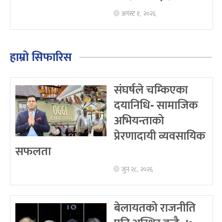
अगस्ट १, २०२६
हाम्रो सिफारिस
संघर्षले चम्किएका
दयानिधि- सामाजिक
अभियन्ताको
प्रेरणादायी व्यवसायिक
सफलता
जुन २८, २०२६
बेलायतको राजनीति