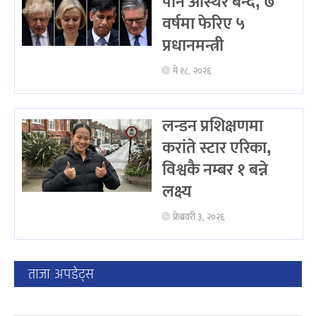
पनि अस्थिर बन्दै, ७
वर्षमा फेरिए ५
प्रधानमन्त्री
मे १८, २०२६
लन्डन प्रशिक्षणमा
करांते स्टार एरिका,
विश्वकै नम्बर १ बन्ने
लक्ष्य
फ्रेब्रवरी ३, २०२६
ताजा अपडेट्स