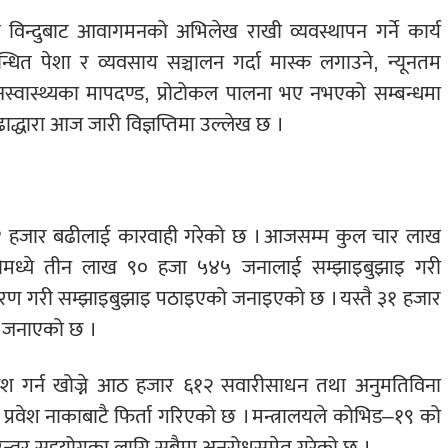
श विन्दुबाट आवागमनको अभिलेख राखी व्यवस्थापन गर्ने कार्य
धित पेशा र व्यवसाय सञ्चालन गर्दा मास्क लगाउने, न्यूनतम
नस्वास्थ्यका मापदण्ड, प्रोटोकल पालना भए नभएको सम्बन्धमा
ढाद्धारा आज जारी विज्ञप्तिमा उल्लेख छ ।
ने ३१ हजार बढीलाई कारवाही गरेको छ । आजसम्म कुल चार लाख
 सोमध्ये तीन लाख ९० हजा ५४५ जनालाई सम्झाइबुझाइ गरी
ण गरी सम्झाइबुझाइ पठाइएको जनाइएको छ । यस्तै ३१ हजार
े जनाएको छ ।
वेश गर्न खोज्ने आठ हजार ६१२ सवारीसाधन तथा अनुमतिविना
ाई प्रवेश नाकाबाटै फिर्ता गरिएको छ । मन्त्रालयले कोभिड–१९ को
 निरन्तर सहयोगका लागि सबैमा अनुरोधसमेत गरेको छ ।