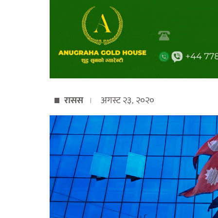
रासस
अगस्ट २३, २०२०