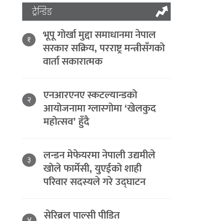
ट्रेन्डिङ
भूपू गोर्खा मुद्दा समाधानमा नेपाल
१
सरकार सक्रिय, परराष्ट्र मन्त्रीसँगको
वार्ता सकारात्मक
एनआरएनए स्कटल्यान्डको
२
आयोजनामा ग्लास्गोमा ‘खेलकुद
महोत्सव’ हुँदै
लन्डन मेफेयरमा नेपाली उद्यमीले
३
खोले फार्मेसी, युएईको शाही
परिवार सदस्यले गरे उद्घाटन
सेरिब्रल पाल्सी पीडित
४