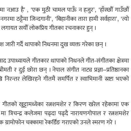
म्तीमा नआउ है’ , ‘एक मुठी चामल पाऊँ न हजुर’, ‘हाँस्छौँ गाउँछौं
नगरमा ठट्टैमा जिन्दगानी’, ‘बिहानीका तारा हामी सर्वहारा’, ‘त्यो
लगायत सयौँ लोकप्रिय गीतका रचनाकार हुन् ।
ेश जारी गर्दै थापाको निधनमा दुख व्यक्त गरेका छन् ।
प्रसाद उपाध्यायले गीतकार थापाको निधनले गीत-संगीतका क्षेत्रमा
मती र दुई छोरा छन् । नेपाल संगीत नाट्य प्रज्ञा–प्रतिष्ठानका
िरन्तर लेखिरहने गीतमै समर्पित र स्वाभिमानी स्रष्टा भएको
ली गीतको खुट्टामध्येका रत्नशमशेर र किरण खरेल रहेकामा एक
८ मा त्रिचन्द्र कलेजमा पढ्दा पढ्दै नारायणगोपाल र रत्नशमशेर
 ग्रामोफोन चक्कामा रेकर्डिङ गराएको उनले स्मरण गरे ।