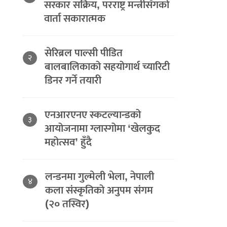
सरकार सक्रिय, परराष्ट्र मन्त्रीसँगको
वार्ता सकारात्मक
सेरिब्रल पाल्सी पीडित
२
बालबालिकाको सहयोगार्थ च्यारिटी
डिनर गर्ने तयारी
एनआरएनए स्कटल्यान्डको
३
आयोजनामा ग्लास्गोमा ‘खेलकुद
महोत्सव’ हुँदै
लन्डनमा गुल्मेली भेला, नेपाली
४
कला संस्कृतिको अनुपम संगम
(२० तस्विर)