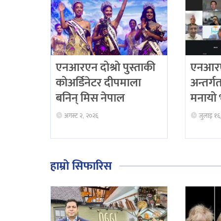
एनआरएन दोश्रो पुस्ताकी
एनआर
कोअर्डिनेटर दीपमाला
अन्तर्ग
बनिन् मिस नेपाल
मनायो 
अगस्ट २, २०२६
जुलाइ १६
हाम्रो सिफारिस