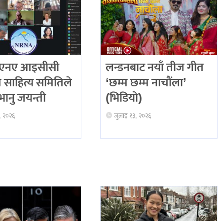
एनए आइसीसी
लन्डनबाट नयाँ तीज गीत
त साहित्य समितिले
‘छम्म छम्म नाचौंला’
भानु जयन्ती
(भिडियो)
, २०२६
जुलाइ १३, २०२६