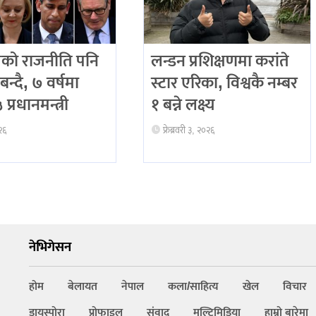
को राजनीति पनि
लन्डन प्रशिक्षणमा करांते
बन्दै, ७ वर्षमा
स्टार एरिका, विश्वकै नम्बर
प्रधानमन्त्री
१ बन्ने लक्ष्य
२६
फ्रेब्रवरी ३, २०२६
नेभिगेसन
होम
बेलायत
नेपाल
कला/साहित्य
खेल
विचार
डायस्पोरा
प्रोफाइल
संवाद
मल्टिमिडिया
हाम्रो बारेमा