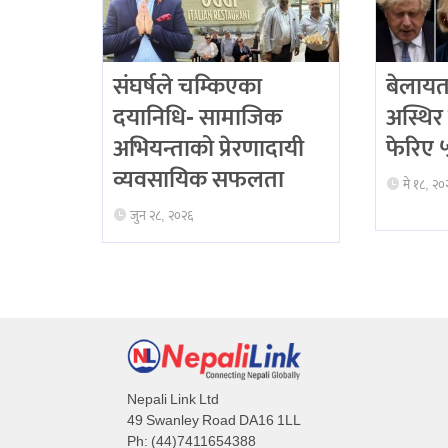
संघर्षले चम्किएका
बेलायत
दयानिधि- सामाजिक
अस्थिर 
अभियन्ताको प्रेरणादायी
फेरिए ५ 
व्यवसायिक सफलता
मे १८, २०
जुन २८, २०२६
Nepali Link Ltd
49 Swanley Road DA16 1LL
Ph: (44)7411654388