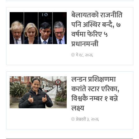
बेलायतको राजनीति
पनि अस्थिर बन्दै, ७
वर्षमा फेरिए ५
प्रधानमन्त्री
मे १८, २०२६
लन्डन प्रशिक्षणमा
करांते स्टार एरिका,
विश्वकै नम्बर १ बन्ने
लक्ष्य
फ्रेब्रवरी ३, २०२६