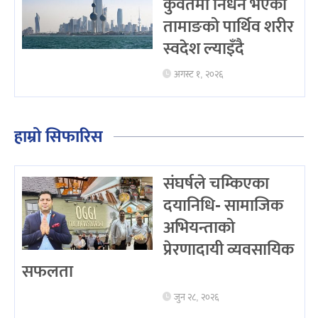
कुवेतमा निधन भएका
तामाङको पार्थिव शरीर
स्वदेश ल्याइँदै
अगस्ट १, २०२६
हाम्रो सिफारिस
संघर्षले चम्किएका
दयानिधि- सामाजिक
अभियन्ताको
प्रेरणादायी व्यवसायिक
सफलता
जुन २८, २०२६