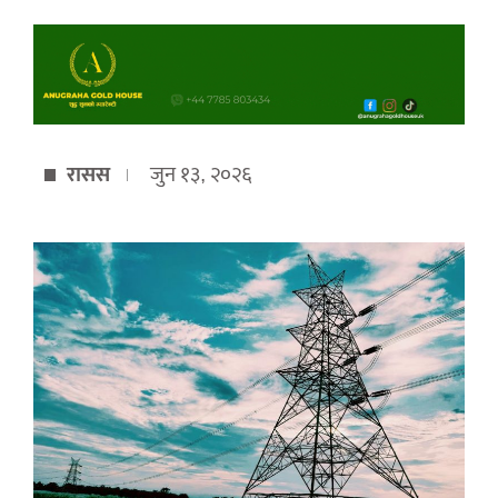
रासस
जुन १३, २०२६