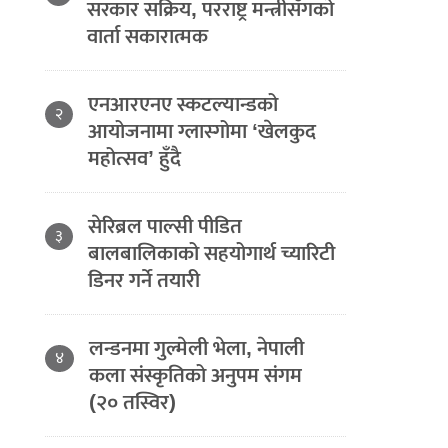
सरकार सक्रिय, परराष्ट्र मन्त्रीसँगको
वार्ता सकारात्मक
एनआरएनए स्कटल्यान्डको
२
आयोजनामा ग्लास्गोमा ‘खेलकुद
महोत्सव’ हुँदै
सेरिब्रल पाल्सी पीडित
३
बालबालिकाको सहयोगार्थ च्यारिटी
डिनर गर्ने तयारी
लन्डनमा गुल्मेली भेला, नेपाली
४
कला संस्कृतिको अनुपम संगम
(२० तस्विर)