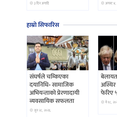
३ दिन अगाडि
अगस्ट ४,
हाम्रो सिफारिस
संघर्षले चम्किएका
बेलायत
दयानिधि- सामाजिक
अस्थिर 
अभियन्ताको प्रेरणादायी
फेरिए ५ 
व्यवसायिक सफलता
मे १८, २०
जुन २८, २०२६