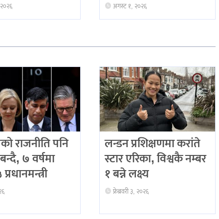
 २०२६
अगस्ट १, २०२६
को राजनीति पनि
लन्डन प्रशिक्षणमा करांते
बन्दै, ७ वर्षमा
स्टार एरिका, विश्वकै नम्बर
प्रधानमन्त्री
१ बन्ने लक्ष्य
२६
फ्रेब्रवरी ३, २०२६