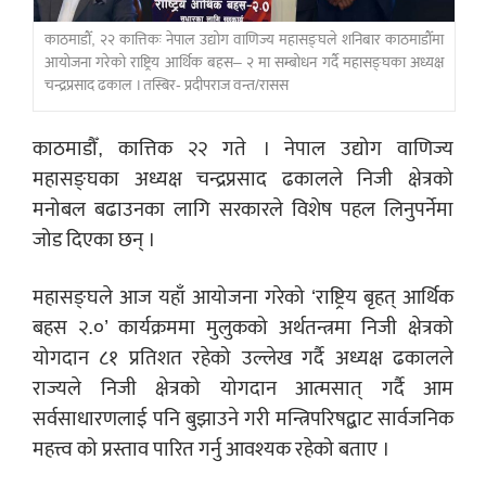
काठमाडौँ, २२ कात्तिकः नेपाल उद्योग वाणिज्य महासङ्घले शनिबार काठमाडौँमा
आयोजना गरेको राष्ट्रिय आर्थिक बहस– २ मा सम्बोधन गर्दै महासङ्घका अध्यक्ष
चन्द्रप्रसाद ढकाल । तस्बिर- प्रदीपराज वन्त/रासस
काठमाडौँ, कात्तिक २२ गते । नेपाल उद्योग वाणिज्य
महासङ्घका अध्यक्ष चन्द्रप्रसाद ढकालले निजी क्षेत्रको
मनोबल बढाउनका लागि सरकारले विशेष पहल लिनुपर्नेमा
जोड दिएका छन् ।
महासङ्घले आज यहाँ आयोजना गरेको ‘राष्ट्रिय बृहत् आर्थिक
बहस २.०’ कार्यक्रममा मुलुकको अर्थतन्त्रमा निजी क्षेत्रको
योगदान ८१ प्रतिशत रहेको उल्लेख गर्दै अध्यक्ष ढकालले
राज्यले निजी क्षेत्रको योगदान आत्मसात् गर्दै आम
सर्वसाधारणलाई पनि बुझाउने गरी मन्त्रिपरिषद्बाट सार्वजनिक
महत्त्व को प्रस्ताव पारित गर्नु आवश्यक रहेको बताए ।