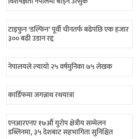
विशेषज्ञता नेपालमा बांड्न उत्सुक
टाइफुन ‘डल्फिन’ पूर्वी चीनतर्फ बढेपछि एक हजार
३०० बढी उडान रद्द
नेपालयले ल्यायो २५ वर्षमुनिका ७५ लेखक
कार्डिफमा जगन्नाथ रथयात्रा
एनआरएनए १७औँ युरोप क्षेत्रीय सम्मेलन
डब्लिनमा, ३५ देशबाट सहभागिता सुनिश्चित