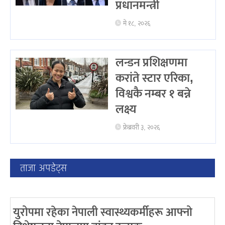
प्रधानमन्त्री
मे १८, २०२६
लन्डन प्रशिक्षणमा
करांते स्टार एरिका,
विश्वकै नम्बर १ बन्ने
लक्ष्य
फ्रेब्रवरी ३, २०२६
ताजा अपडेट्स
युरोपमा रहेका नेपाली स्वास्थ्यकर्मीहरू आफ्नो