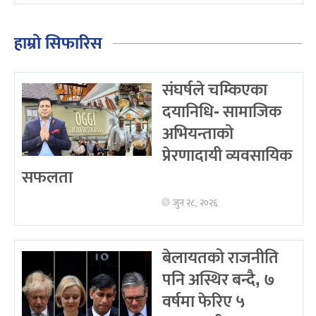
हाम्रो सिफारिस
संघर्षले चम्किएका
दयानिधि- सामाजिक
अभियन्ताको
प्रेरणादायी व्यवसायिक
सफलता
जुन २८, २०२६
बेलायतको राजनीति
पनि अस्थिर बन्दै, ७
वर्षमा फेरिए ५