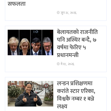
सफलता
जुन २८, २०२६
बेलायतको राजनीति
पनि अस्थिर बन्दै, ७
वर्षमा फेरिए ५
प्रधानमन्त्री
मे १८, २०२६
लन्डन प्रशिक्षणमा
करांते स्टार एरिका,
विश्वकै नम्बर १ बन्ने
लक्ष्य