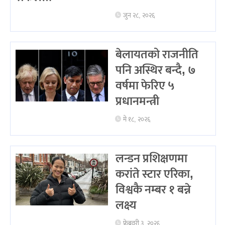
जुन २८, २०२६
बेलायतको राजनीति
पनि अस्थिर बन्दै, ७
वर्षमा फेरिए ५
प्रधानमन्त्री
मे १८, २०२६
लन्डन प्रशिक्षणमा
करांते स्टार एरिका,
विश्वकै नम्बर १ बन्ने
लक्ष्य
फ्रेब्रवरी ३, २०२६