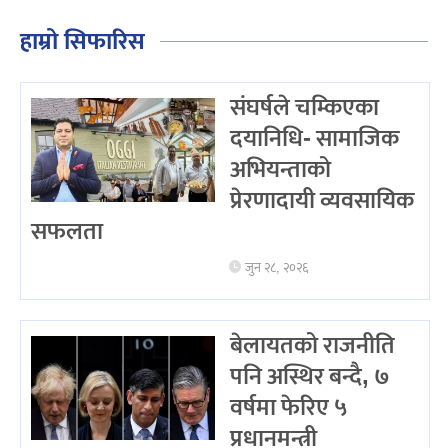
हाम्रो सिफारिस
संघर्षले चम्किएका
दयानिधि- सामाजिक
अभियन्ताको
प्रेरणादायी व्यवसायिक
सफलता
जुन २८, २०२६
बेलायतको राजनीति
पनि अस्थिर बन्दै, ७
वर्षमा फेरिए ५
प्रधानमन्त्री