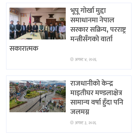
भूपू गोर्खा मुद्दा
समाधानमा नेपाल
सरकार सक्रिय, परराष्ट्र
मन्त्रीसँगको वार्ता
सकारात्मक
अगस्ट ४, २०२६
राजधानीको केन्द्र
माइतीघर मण्डलाक्षेत्र
सामान्य वर्षा हुँदा पनि
जलमग्न
अगस्ट ३, २०२६