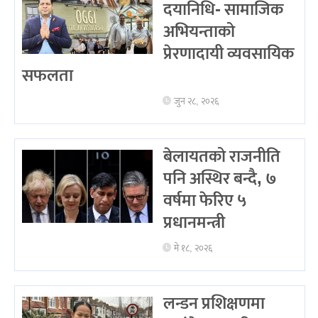
दयानिधि- सामाजिक
अभियन्ताको
प्रेरणादायी व्यवसायिक
सफलता
जुन २८, २०२६
बेलायतको राजनीति
पनि अस्थिर बन्दै, ७
वर्षमा फेरिए ५
प्रधानमन्त्री
मे १८, २०२६
लन्डन प्रशिक्षणमा