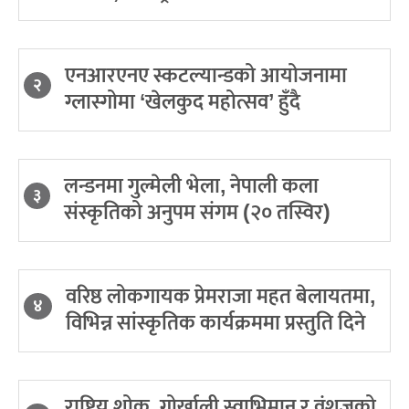
एनआरएनए स्कटल्यान्डको आयोजनामा
२
ग्लास्गोमा ‘खेलकुद महोत्सव’ हुँदै
लन्डनमा गुल्मेली भेला, नेपाली कला
३
संस्कृतिको अनुपम संगम (२० तस्विर)
वरिष्ठ लोकगायक प्रेमराजा महत बेलायतमा,
४
विभिन्न सांस्कृतिक कार्यक्रममा प्रस्तुति दिने
राष्ट्रिय शोक, गोर्खाली स्वाभिमान र वंशजको