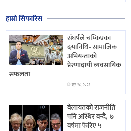
हाम्रो सिफारिस
संघर्षले चम्किएका
दयानिधि- सामाजिक
अभियन्ताको
प्रेरणादायी व्यवसायिक
सफलता
जुन २८, २०२६
बेलायतको राजनीति
पनि अस्थिर बन्दै, ७
वर्षमा फेरिए ५