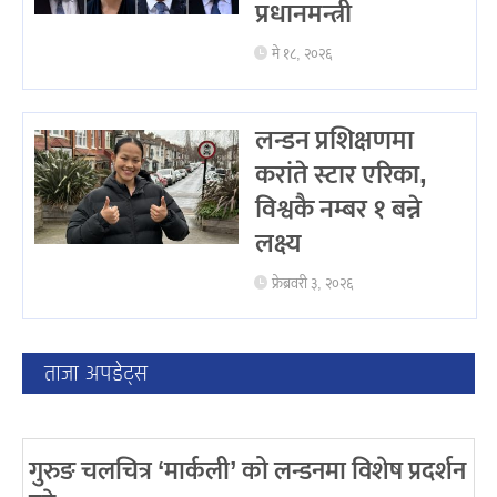
प्रधानमन्त्री
मे १८, २०२६
लन्डन प्रशिक्षणमा
करांते स्टार एरिका,
विश्वकै नम्बर १ बन्ने
लक्ष्य
फ्रेब्रवरी ३, २०२६
ताजा अपडेट्स
गुरुङ चलचित्र ‘मार्कली’ को लन्डनमा विशेष प्रदर्शन