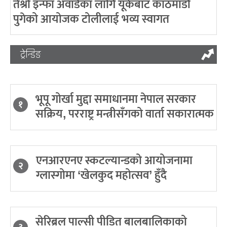
तेश्रो इन्फा अवार्डका लागि यूकेबाट काठमाडौं
पुगेको आयोजक टोलीलाई भव्य स्वागत
ट्रेन्डिङ
भूपू गोर्खा मुद्दा समाधानमा नेपाल सरकार
१
सक्रिय, परराष्ट्र मन्त्रीसँगको वार्ता सकारात्मक
एनआरएनए स्कटल्यान्डको आयोजनामा
२
ग्लास्गोमा ‘खेलकुद महोत्सव’ हुँदै
सेरिब्रल पाल्सी पीडित बालबालिकाको