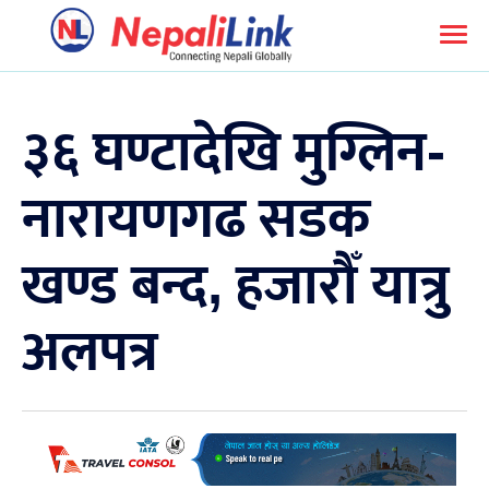
३६ घण्टादेखि मुग्लिन-
नारायणगढ सडक
खण्ड बन्द, हजारौँ यात्रु
अलपत्र