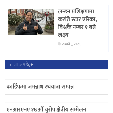
लन्डन प्रशिक्षणमा
करांते स्टार एरिका,
विश्वकै नम्बर १ बन्ने
लक्ष्य
फ्रेब्रवरी ३, २०२६
ताजा अपडेट्स
कार्डिफमा जगन्नाथ रथयात्रा सम्पन्न
एनआरएनए १७औँ युरोप क्षेत्रीय सम्मेलन