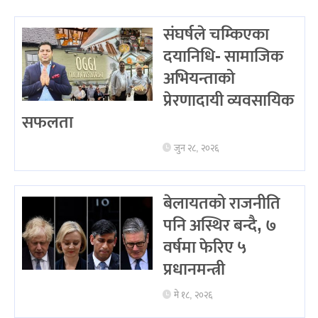
संघर्षले चम्किएका
दयानिधि- सामाजिक
अभियन्ताको
प्रेरणादायी व्यवसायिक
सफलता
जुन २८, २०२६
बेलायतको राजनीति
पनि अस्थिर बन्दै, ७
वर्षमा फेरिए ५
प्रधानमन्त्री
मे १८, २०२६