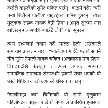
गायक एवं अगुवा अमृत गुरुङ एक ठाउँमा आफ्नै गीत
कसैले गाइरहेको सुनेर चकित पर्छन् । बाटामै बसेर ‘चरी
मर्‍यो सिसैको गोलीले’ गाइरहेका मानिस हुन्छन्– त्यस
मुलुककै सडक गायक बेन्नी ग्रिमा । अमृत सुरुमा नाच्न
खोज्छन् र त्यसपछि रमाउँदै बाँकी गीत सुन्छन् ।
त्यसै दृश्यलाई बयान गर्दै ‘माल्टा डेली’ अखबारले
समाचार प्रकाशन गर्छ– ‘भ्यालेटामा गाइँदै गरेको आफ्नै
गीत सुनेर नेपाली गायक चकित’। अखबारमा मात्र होइन,
टिकटकदेखि फेसबुक र एक्स लगायत सम्मका
सामाजिक सञ्जालमा संसारभरि हजारौँ सेयर भएको यो
छोटो भिडियो लाखौँ दर्शकले हेरिसकेका छन् ।
नेपालीमाझ कमै चिनिएको यो सानो मुलुकमा
पहिलोपटक पाइला राखेको नेपथ्यले उपस्थित हुनासाथ