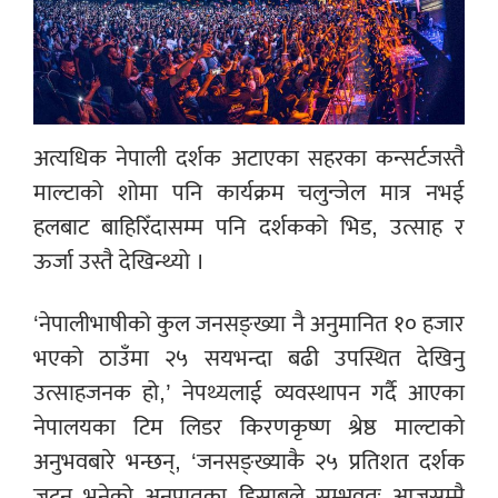
अत्यधिक नेपाली दर्शक अटाएका सहरका कन्सर्टजस्तै
माल्टाको शोमा पनि कार्यक्रम चलुन्जेल मात्र नभई
हलबाट बाहिरिँदासम्म पनि दर्शकको भिड, उत्साह र
ऊर्जा उस्तै देखिन्थ्यो ।
‘नेपालीभाषीको कुल जनसङ्ख्या नै अनुमानित १० हजार
भएको ठाउँमा २५ सयभन्दा बढी उपस्थित देखिनु
उत्साहजनक हो,’ नेपथ्यलाई व्यवस्थापन गर्दै आएका
नेपालयका टिम लिडर किरणकृष्ण श्रेष्ठ माल्टाको
अनुभवबारे भन्छन्, ‘जनसङ्ख्याकै २५ प्रतिशत दर्शक
जुट्नु भनेको अनुपातका हिसाबले सम्भवतः आजसम्मै