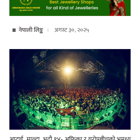
नेपाली लिङ्क
अगस्ट ३०, २०२५
आटार्ड, माल्टा, भदौ १४- अफ्रिका र युरोपबीचको भूमध्य