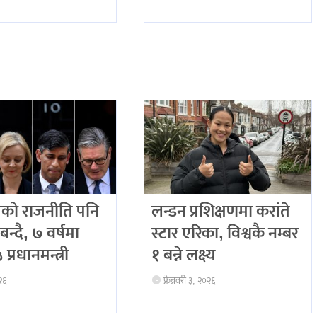
को राजनीति पनि
लन्डन प्रशिक्षणमा करांते
बन्दै, ७ वर्षमा
स्टार एरिका, विश्वकै नम्बर
प्रधानमन्त्री
१ बन्ने लक्ष्य
२६
फ्रेब्रवरी ३, २०२६