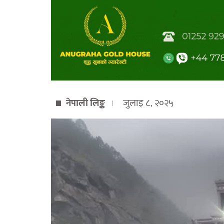
नेपाली लिङ्क
जुलाइ ८, २०२५