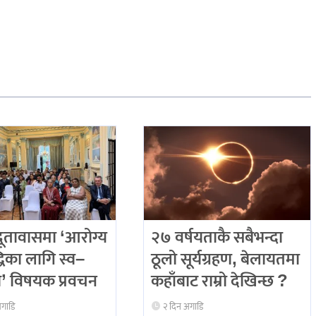
दूतावासमा ‘आरोग्य
२७ वर्षयताकै सबैभन्दा
धिका लागि स्व–
ठूलो सूर्यग्रहण, बेलायतमा
’ विषयक प्रवचन
कहाँबाट राम्रो देखिन्छ ?
अगाडि
२ दिन अगाडि