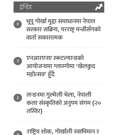
ट्रेन्डिङ
भूपू गोर्खा मुद्दा समाधानमा नेपाल
१
सरकार सक्रिय, परराष्ट्र मन्त्रीसँगको
वार्ता सकारात्मक
एनआरएनए स्कटल्यान्डको
२
आयोजनामा ग्लास्गोमा ‘खेलकुद
महोत्सव’ हुँदै
लन्डनमा गुल्मेली भेला, नेपाली
३
कला संस्कृतिको अनुपम संगम (२०
तस्विर)
राष्ट्रिय शोक, गोर्खाली स्वाभिमान र
४