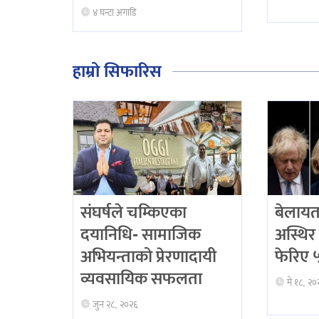
४ घन्टा अगाडि
हाम्रो सिफारिस
संघर्षले चम्किएका
बेलायत
दयानिधि- सामाजिक
अस्थिर 
अभियन्ताको प्रेरणादायी
फेरिए ५ 
व्यवसायिक सफलता
मे १८, २०
जुन २८, २०२६