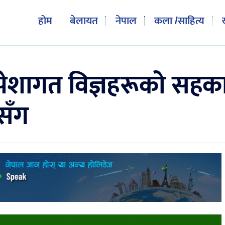
होम
बेलायत
नेपाल
कला /साहित्य
पेशागत विज्ञहरूको सहका
नसँग