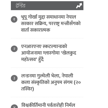
ट्रेन्डिङ
भूपू गोर्खा मुद्दा समाधानमा नेपाल
१
सरकार सक्रिय, परराष्ट्र मन्त्रीसँगको
वार्ता सकारात्मक
एनआरएनए स्कटल्यान्डको
२
आयोजनामा ग्लास्गोमा ‘खेलकुद
महोत्सव’ हुँदै
लन्डनमा गुल्मेली भेला, नेपाली
३
कला संस्कृतिको अनुपम संगम (२०
तस्विर)
विश्वकीर्तिमानी पर्वतारोही निर्मल
४