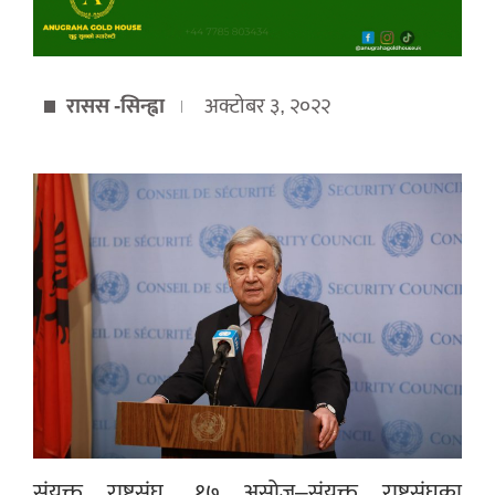
रासस -सिन्ह्वा
अक्टोबर ३, २०२२
संयुक्त राष्ट्रसंघ, १७ असोज–संयुक्त राष्ट्रसंघका