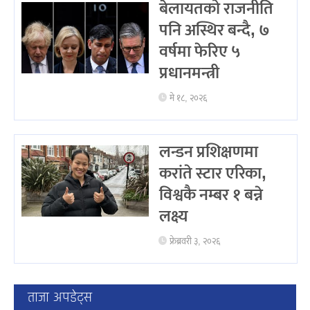
बेलायतको राजनीति
पनि अस्थिर बन्दै, ७
वर्षमा फेरिए ५
प्रधानमन्त्री
मे १८, २०२६
लन्डन प्रशिक्षणमा
करांते स्टार एरिका,
विश्वकै नम्बर १ बन्ने
लक्ष्य
फ्रेब्रवरी ३, २०२६
ताजा अपडेट्स