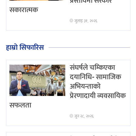
प्रस्तावमा सरकार
सकारात्मक
जुलाइ ३१, २०२६
हाम्रो सिफारिस
संघर्षले चम्किएका
दयानिधि- सामाजिक
अभियन्ताको
प्रेरणादायी व्यवसायिक
सफलता
जुन २८, २०२६