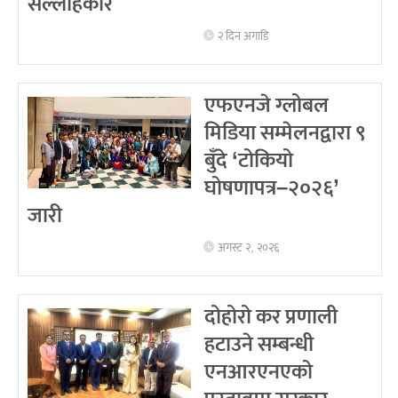
सल्लाहकार
२ दिन अगाडि
एफएनजे ग्लोबल
मिडिया सम्मेलनद्वारा ९
बुँदे ‘टोकियो
घोषणापत्र–२०२६’
जारी
अगस्ट २, २०२६
दोहोरो कर प्रणाली
हटाउने सम्बन्धी
एनआरएनएको