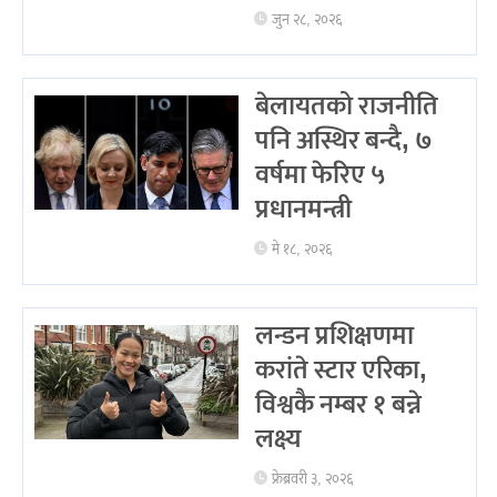
जुन २८, २०२६
बेलायतको राजनीति
पनि अस्थिर बन्दै, ७
वर्षमा फेरिए ५
प्रधानमन्त्री
मे १८, २०२६
लन्डन प्रशिक्षणमा
करांते स्टार एरिका,
विश्वकै नम्बर १ बन्ने
लक्ष्य
फ्रेब्रवरी ३, २०२६