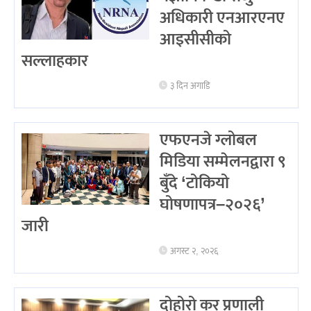
अधिकारी एनआरएनए
आइसीसीको
सल्लाहकार
३ दिन अगाडि
एफएनजे ग्लोबल
मिडिया सम्मेलनद्वारा ९
बुँदे ‘टोकियो
घोषणापत्र–२०२६’
जारी
अगस्ट २, २०२६
दोहोरो कर प्रणाली