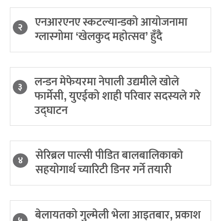
एनआरएनए स्कटल्यान्डको आयोजनामा
२
ग्लास्गोमा ‘खेलकुद महोत्सव’ हुँदै
लन्डन मेफेयरमा नेपाली उद्यमीले खोले
३
फार्मेसी, युएईको शाही परिवार सदस्यले गरे
उद्घाटन
सेरिब्रल पाल्सी पीडित बालबालिकाको
४
सहयोगार्थ च्यारिटी डिनर गर्ने तयारी
बेलायतको गुल्मेली भेला आइतबार, प्रकाश
५