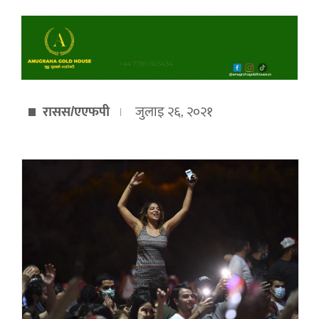
रासस/एएफपी
जुलाइ २६, २०२१