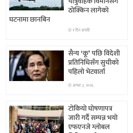
यात्रुवाहक विमानसँग
ठोक्किन लागेको
घटनामा छानबिन
१ दिन अगाडि
सैन्य ‘कू’ पछि विदेशी
प्रतिनिधिसँग सुचीको
पहिलो भेटवार्ता
अगस्ट ३, २०२६
टोकियो घोषणापत्र
जारी गर्दै सम्पन्न भयो
एफएनजे ग्लोबल