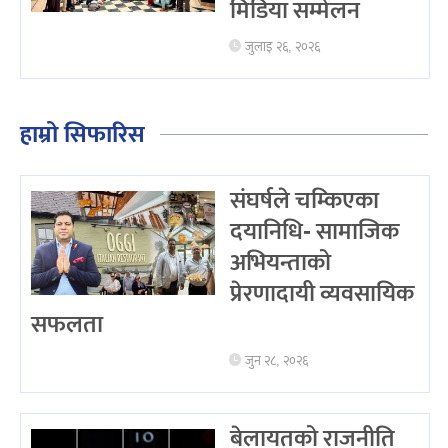
मिडिया सम्मेलन
जुलाइ २६, २०२६
हाम्रो सिफारिस
संघर्षले चम्किएका
दयानिधि- सामाजिक
अभियन्ताको
प्रेरणादायी व्यवसायिक
सफलता
जुन २८, २०२६
बेलायतको राजनीति