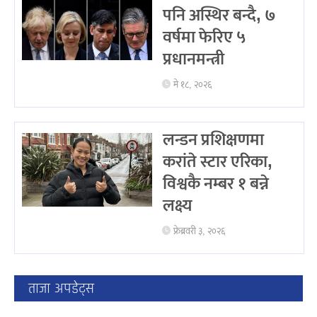
पनि अस्थिर बन्दै, ७
वर्षमा फेरिए ५
प्रधानमन्त्री
मे १८, २०२६
लन्डन प्रशिक्षणमा
करांते स्टार एरिका,
विश्वकै नम्बर १ बन्ने
लक्ष्य
फ्रेब्रवरी ३, २०२६
ताजा अपडेट्स