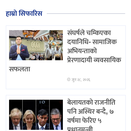
हाम्रो सिफारिस
संघर्षले चम्किएका
दयानिधि- सामाजिक
अभियन्ताको
प्रेरणादायी व्यवसायिक
सफलता
जुन २८, २०२६
बेलायतको राजनीति
पनि अस्थिर बन्दै, ७
वर्षमा फेरिए ५
प्रधानमन्त्री