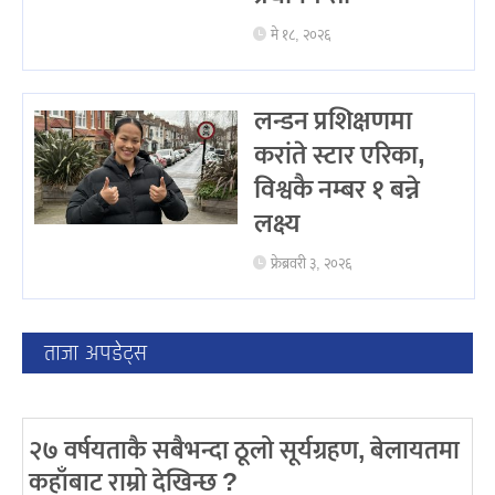
मे १८, २०२६
लन्डन प्रशिक्षणमा
करांते स्टार एरिका,
विश्वकै नम्बर १ बन्ने
लक्ष्य
फ्रेब्रवरी ३, २०२६
ताजा अपडेट्स
२७ वर्षयताकै सबैभन्दा ठूलो सूर्यग्रहण, बेलायतमा
कहाँबाट राम्रो देखिन्छ ?