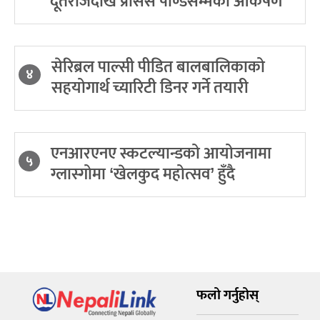
दूतराजदेखि प्रोसेस पाण्डेसम्मको आकर्षण
सेरिब्रल पाल्सी पीडित बालबालिकाको
४
सहयोगार्थ च्यारिटी डिनर गर्ने तयारी
एनआरएनए स्कटल्यान्डको आयोजनामा
५
ग्लास्गोमा ‘खेलकुद महोत्सव’ हुँदै
फलो गर्नुहोस्