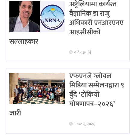
अष्ट्रेलियामा कार्यरत
वैज्ञानिक डा राजु
अधिकारी एनआरएनए
आइसीसीको
सल्लाहकार
२ दिन अगाडि
एफएनजे ग्लोबल
मिडिया सम्मेलनद्वारा ९
बुँदे ‘टोकियो
घोषणापत्र–२०२६’
जारी
अगस्ट २, २०२६