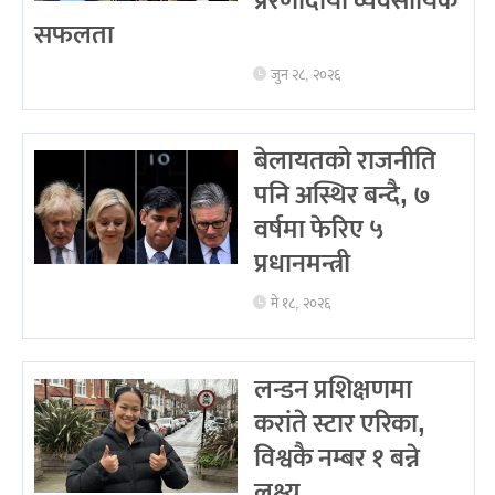
प्रेरणादायी व्यवसायिक
सफलता
जुन २८, २०२६
बेलायतको राजनीति
पनि अस्थिर बन्दै, ७
वर्षमा फेरिए ५
प्रधानमन्त्री
मे १८, २०२६
लन्डन प्रशिक्षणमा
करांते स्टार एरिका,
विश्वकै नम्बर १ बन्ने
लक्ष्य