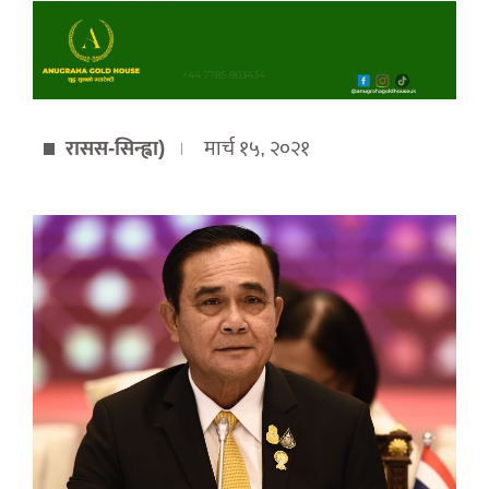
रासस-सिन्ह्वा)
मार्च १५, २०२१