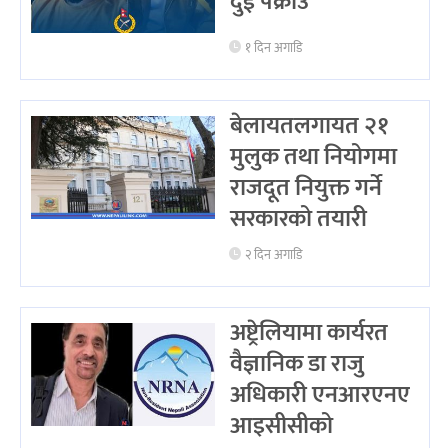
दुई पक्राउ
१ दिन अगाडि
बेलायतलगायत २१
मुलुक तथा नियोगमा
राजदूत नियुक्त गर्ने
सरकारको तयारी
२ दिन अगाडि
अष्ट्रेलियामा कार्यरत
वैज्ञानिक डा राजु
अधिकारी एनआरएनए
आइसीसीको