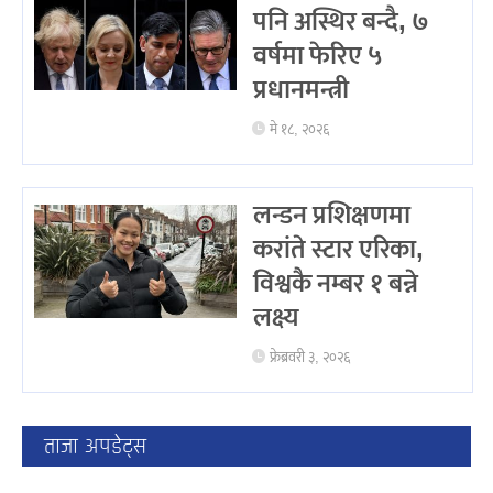
पनि अस्थिर बन्दै, ७
वर्षमा फेरिए ५
प्रधानमन्त्री
मे १८, २०२६
लन्डन प्रशिक्षणमा
करांते स्टार एरिका,
विश्वकै नम्बर १ बन्ने
लक्ष्य
फ्रेब्रवरी ३, २०२६
ताजा अपडेट्स