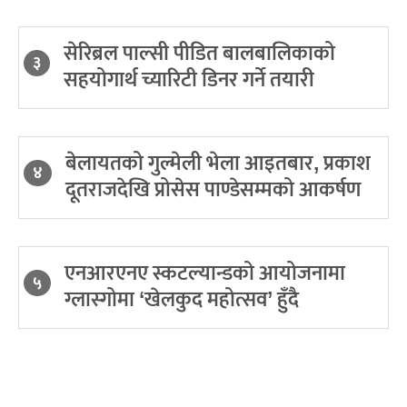
सेरिब्रल पाल्सी पीडित बालबालिकाको
३
सहयोगार्थ च्यारिटी डिनर गर्ने तयारी
बेलायतको गुल्मेली भेला आइतबार, प्रकाश
४
दूतराजदेखि प्रोसेस पाण्डेसम्मको आकर्षण
एनआरएनए स्कटल्यान्डको आयोजनामा
५
ग्लास्गोमा ‘खेलकुद महोत्सव’ हुँदै