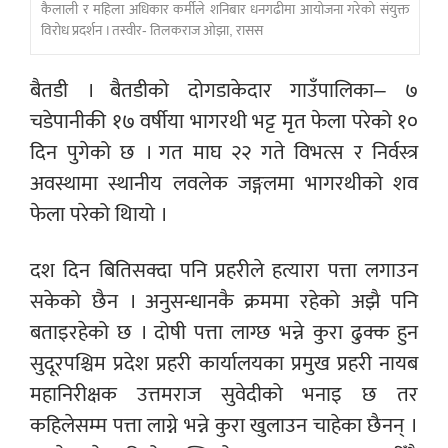
कैलाली र महिला अधिकार कर्मीले शनिबार धनगढीमा आयोजना गरेको संयुक्त
विरोध प्रदर्शन । तस्वीर- तिलकराज ओझा, रासस
बैतडी । बैतडीको दोगडाकेदार गाउँपालिका– ७
चडेपानीकी १७ वर्षीया भागरथी भट्ट मृत फेला परेको १०
दिन पुगेको छ । गत माघ २२ गते विभत्स र निर्वस्त्र
अवस्थामा स्थानीय लवलेक जङ्गलमा भागरथीको शव
फेला परेको थिायो ।
दश दिन बितिसक्दा पनि प्रहरीले हत्यारा पत्ता लगाउन
सकेको छैन । अनुसन्धानकै क्रममा रहेको अझै पनि
बताइरहेको छ । दोषी पत्ता लाग्छ भन्ने कुरा ढुक्क हुन
सुदूरपश्चिम प्रदेश प्रहरी कार्यालयका प्रमुख प्रहरी नायब
महानिरीक्षक उत्तमराज सुवेदीको भनाइ छ तर
कहिलेसम्म पत्ता लाग्ने भन्ने कुरा खुलाउन चाहेका छैनन् ।