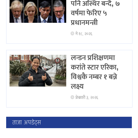
पनि अस्थिर बन्दै, ७
वर्षमा फेरिए ५
प्रधानमन्त्री
मे १८, २०२६
लन्डन प्रशिक्षणमा
करांते स्टार एरिका,
विश्वकै नम्बर १ बन्ने
लक्ष्य
फ्रेब्रवरी ३, २०२६
ताजा अपडेट्स