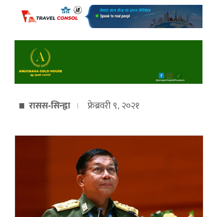
रासस-सिन्ह्वा
फ्रेब्रवरी ९, २०२१