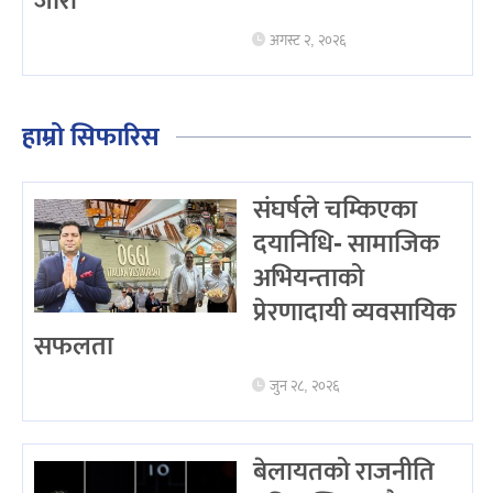
जारी
अगस्ट २, २०२६
हाम्रो सिफारिस
संघर्षले चम्किएका
दयानिधि- सामाजिक
अभियन्ताको
प्रेरणादायी व्यवसायिक
सफलता
जुन २८, २०२६
बेलायतको राजनीति