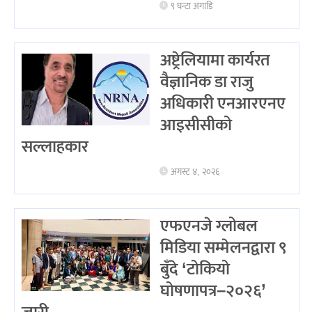
९ घन्टा अगाडि
अष्ट्रेलियामा कार्यरत
वैज्ञानिक डा राजु
अधिकारी एनआरएनए
आइसीसीको
सल्लाहकार
अगस्ट ४, २०२६
एफएनजे ग्लोबल
मिडिया सम्मेलनद्वारा ९
बुँदे ‘टोकियो
घोषणापत्र–२०२६’