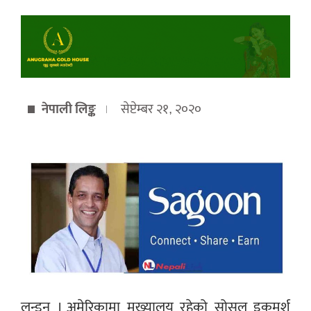
नेपाली लिङ्क
सेप्टेम्बर २१, २०२०
लन्डन । अमेरिकामा मुख्यालय रहेको सोसल इकमर्श