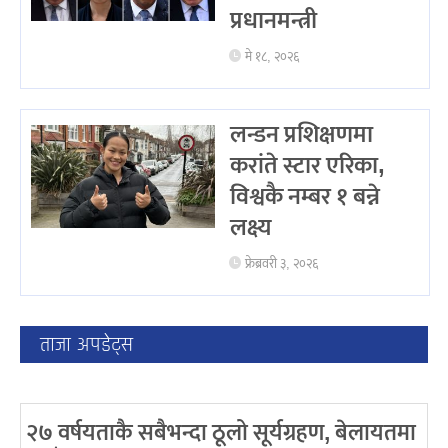
प्रधानमन्त्री
मे १८, २०२६
लन्डन प्रशिक्षणमा
करांते स्टार एरिका,
विश्वकै नम्बर १ बन्ने
लक्ष्य
फ्रेब्रवरी ३, २०२६
ताजा अपडेट्स
२७ वर्षयताकै सबैभन्दा ठूलो सूर्यग्रहण, बेलायतमा