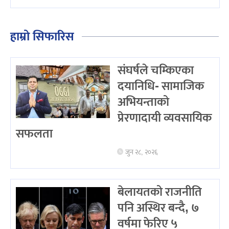
हाम्रो सिफारिस
संघर्षले चम्किएका
दयानिधि- सामाजिक
अभियन्ताको
प्रेरणादायी व्यवसायिक
सफलता
जुन २८, २०२६
बेलायतको राजनीति
पनि अस्थिर बन्दै, ७
वर्षमा फेरिए ५