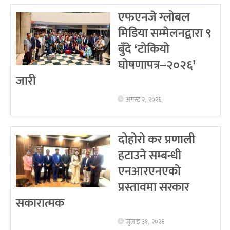
एफएनजे ग्लोबल
मिडिया सम्मेलनद्वारा ९
बुँदे ‘टोकियो
घोषणापत्र–२०२६’
जारी
अगस्ट २, २०२६
दोहोरो कर प्रणाली
हटाउने सम्बन्धी
एनआरएनएको
प्रस्तावमा सरकार
सकारात्मक
जुलाइ ३१, २०२६