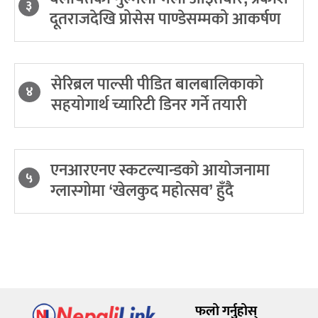
३
दूतराजदेखि प्रोसेस पाण्डेसम्मको आकर्षण
सेरिब्रल पाल्सी पीडित बालबालिकाको
४
सहयोगार्थ च्यारिटी डिनर गर्ने तयारी
एनआरएनए स्कटल्यान्डको आयोजनामा
५
ग्लास्गोमा ‘खेलकुद महोत्सव’ हुँदै
फलो गर्नुहोस्