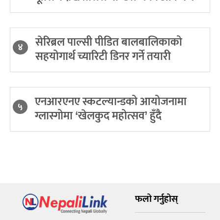
सेरिब्रल पाल्सी पीडित बालबालिकाको
४
सहयोगार्थ च्यारिटी डिनर गर्ने तयारी
एनआरएनए स्कटल्यान्डको आयोजनामा
५
ग्लास्गोमा ‘खेलकुद महोत्सव’ हुँदै
फलो गर्नुहोस्