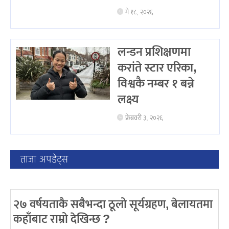
मे १८, २०२६
लन्डन प्रशिक्षणमा
करांते स्टार एरिका,
विश्वकै नम्बर १ बन्ने
लक्ष्य
फ्रेब्रवरी ३, २०२६
ताजा अपडेट्स
२७ वर्षयताकै सबैभन्दा ठूलो सूर्यग्रहण, बेलायतमा
कहाँबाट राम्रो देखिन्छ ?