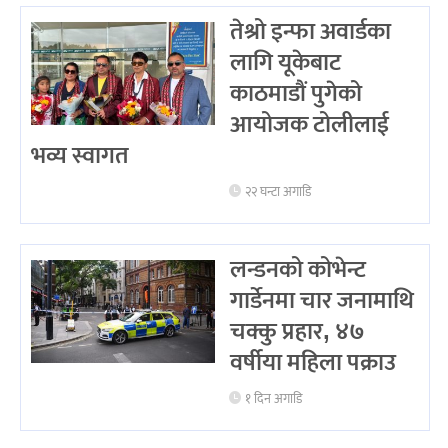
तेश्रो इन्फा अवार्डका
लागि यूकेबाट
काठमाडौं पुगेको
आयोजक टोलीलाई
भव्य स्वागत
२२ घन्टा अगाडि
लन्डनको कोभेन्ट
गार्डेनमा चार जनामाथि
चक्कु प्रहार, ४७
वर्षीया महिला पक्राउ
१ दिन अगाडि