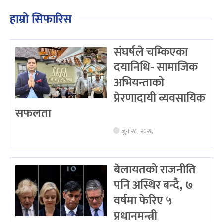
हाम्रो सिफारिस
संघर्षले चम्किएका
दयानिधि- सामाजिक
अभियन्ताको
प्रेरणादायी व्यवसायिक
सफलता
जुन २८, २०२६
बेलायतको राजनीति
पनि अस्थिर बन्दै, ७
वर्षमा फेरिए ५
प्रधानमन्त्री